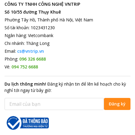
Chợ Đà Lạt
là một trung tâm thương mại của thành phố Đà
CÔNG TY TNHH CÔNG NGHỆ VNTRIP
Lạt tọa lạc trên trục đường chính là đường Nguyễn Thị Minh
Số 10/55 đường Thụy Khuê
Khai và được xem là trung tâm, là biểu tượng của thành phố Đà
Lạt. Không chỉ là một ngôi chợ với các hoạt động mua bán, chợ
Phường Tây Hồ, Thành phố Hà Nội, Việt Nam
còn là điểm thu hút khách tham khi đến thành phố Đà Lạt. Tới
Số tài khoản
:
1023431230
đây bạn có thể thỏa thích tham quan, nhìn ngắm cũng như mua
Ngân hàng
:
Vietcombank
sắm cho mình những thứ mà bạn thích cho bản thân cũng như
Chi nhánh
:
Thăng Long
để làm quà cho người thân, bạn bè.
Email:
cs@vntrip.vn
Phòng:
096 326 6688
Vé:
094 752 6688
Du lịch thông minh
!
Đăng ký nhận tin để lên kế hoạch cho kỳ
nghỉ tới ngay từ bây giờ
:
Đăng ký