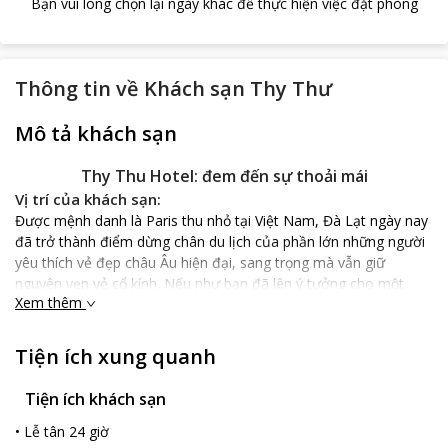
Bạn vui lòng chọn lại ngày khác để thực hiện việc đặt phòng
Thông tin về
Khách sạn Thy Thư
Mô tả khách sạn
Thy Thu Hotel: đem đến sự thoải mái
Vị trí của khách sạn:
Được mệnh danh là Paris thu nhỏ tại Việt Nam, Đà Lạt ngày nay
đã trở thành điểm dừng chân du lịch của phần lớn những người
yêu thích vẻ đẹp châu Âu hiện đại, sang trọng mà vẫn giữ
nguyên vẹn vẻ cổ kính. Nếu như bạn đã lên ý tưởng cho một
Xem thêm
chuyến du lịch đến Đà Lạt, nhưng vẫn còn băn khoăn về việc lựa
chọn khách sạn thì
Thy Thu Hotel
sẽ là gợi ý tuyệt vời cho bạn.
Điểm đặc trưng của khách sạn:
Tiện ích xung quanh
Khách sạn gồm 15 phòng rộng rãi, thoải mái, thuận tiện. Phòng
ốc thiết kế đơn giản, trang nhã được trang bị sàn gỗ cứng, đồ
Tiện ích khách sạn
nội thất gỗ theo phong cách cổ điển; giường có nệm cao su
•
Lễ tân 24 giờ
hoạt tính, ga gối cao cấp. Du khách có thế truy cập internet tốc