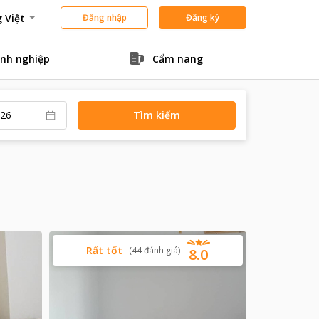
 Việt
Đăng nhập
Đăng ký
nh nghiệp
Cẩm nang
Tìm kiếm
Rất tốt
(
44
đánh giá
)
8.0