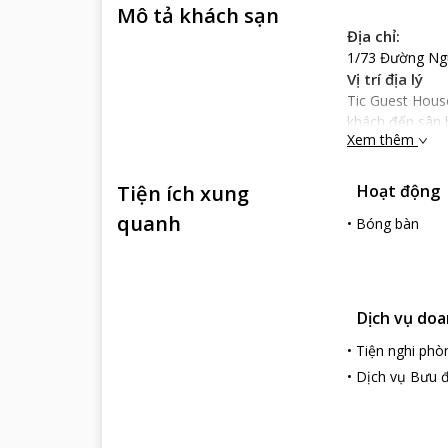
Mô tả khách sạn
Địa chỉ:
1/73 Đường Ngu
Vị trí địa lý
Tic Guest Hous
khách đến sân 
Xem thêm
Nổi bật
Tic Guest House
Tiện ích xung
Hoạt động
đãng cho căn ph
sổ chan hòa án
quanh
•
Bóng bàn
nhà của mình.
Bên cạnh đó, nh
vô cùng chuyên 
Dịch vụ do
•
Tiện nghi phò
•
Dịch vụ Bưu đ