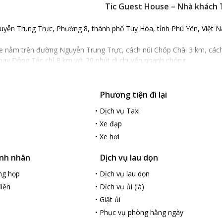
Tic Guest House – Nhà khách 
yễn Trung Trực, Phường 8, thành phố Tuy Hòa, tỉnh Phú Yên, Việt 
e nằm trên đường Nguyễn Trung Trực, cách núi Chóp Chài 3 km, các
bay Đông Tác chỉ 8 km với 20 phút di chuyển nhanh chóng.
 được thiết kế theo phong cách tối giản và hiện đại với tông màu tr
Phương tiện đi lại
òng. Các phòng nghỉ đều có nội thất gỗ sang trọng, nổi bật giữa nền t
h sáng vaò căn phòng cùng khung cảnh thành phố yên bình, du khách
•
Dịch vụ Taxi
•
Xe đạp
à khách còn có bãi đậu xe riêng miễn phí vô cùng rộng rãi và an to
•
Xe hơi
nghiệp và hết lòng phục vụ vì du khách. Nhà khách phù hợp với mọi d
anh nhân
Dịch vụ lau dọn
ng họp
•
Dịch vụ lau dọn
iện
•
Dịch vụ ủi (là)
•
Giặt ủi
•
Phục vụ phòng hằng ngày