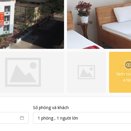
Xem to
4
hì
Số phòng và khách
1
phòng
,
1
người lớn