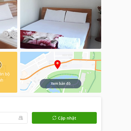
àn bộ
nh
Xem bản đồ
Cập nhật