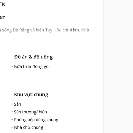
Tic
Nam
h sông Đà Rằng và biển Tuy Hòa chỉ 4 km. Nhà
ắng chủ đạo đem lại không gian rộng rãi, thoáng
Đồ ăn & đồ uống
rắng cùng trang thiết bị hiện đại và tiện nghi. Cửa
 sẽ cảm thấy thoải mái như đang ở chính trong căn
•
Bữa trưa đóng gói
àn , dịch vụ cho mượn xe đạp. Nhân viên nhà khách
u khách ở mọi lứa tuổi.
Khu vực chung
•
Sân
•
Sân thượng/ hiên
•
Phòng bếp dùng chung
•
Nhà chờ chung