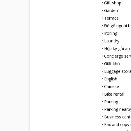
•
Gift shop
đón sân bay, b
truyền thống đ
•
Garden
Quầy lễ tân trự
•
Terrace
tình chắc chắn 
•
Đồ gỗ ngoài tr
bạn ở Đà Nẵng 
•
Ironing
Điểm du lịch 
•
Laundry
Bãi biển Mỹ K
•
Hộp ký gửi an
Cách
Tien Thi
•
Concierge ser
bình chọn là 1 
la đà theo chiề
•
Giặt khô
thao khám phá t
•
Luggage stor
Ngũ Hành Sơn
•
English
Ngũ Hành Sơn đ
•
Chinese
nhau. Đây là m
•
Bike rental
bạn sẽ cảm nhận
•
Parking
•
Parking nearb
•
Business cent
•
Fax and copy