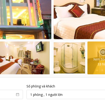
Xem to
33
h
Số phòng và khách
1
phòng
,
1
người lớn