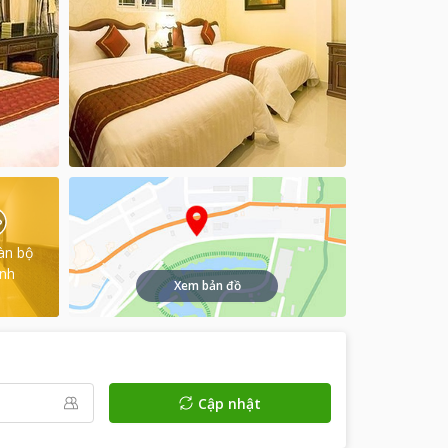
àn bộ
ình
Xem bản đồ
Cập nhật