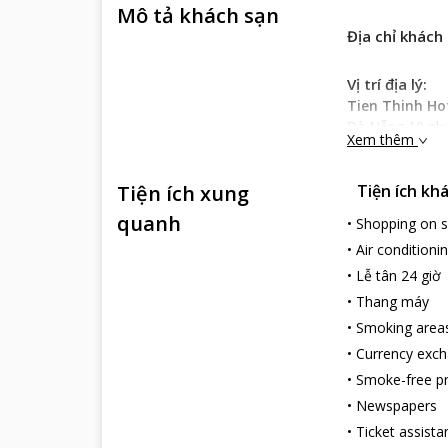
Mô tả khách sạn
Địa chỉ khách
Vị trí địa lý:
Tien Thinh Ho
Đà Nẵng 10 phú
Xem thêm
kính 7km. Từ kh
tiếng Đà thành.
Tiện ích xung
Tiện ích kh
Đặc điểm khá
Tien Thinh Ho
quanh
•
Shopping on s
sạn có mái vòm
•
Air conditioni
phút thoải mái 
•
Lễ tân 24 giờ
ngoại thất hoàn
khách sạn.
•
Thang máy
Dịch vụ khách
•
Smoking area
Tien Thinh Ho
•
Currency exc
cửa sổ lớn hướn
•
Smoke-free p
minibar, máy ph
•
Newspapers
Bạn có thể khá
•
Ticket assista
điêu luyện của 