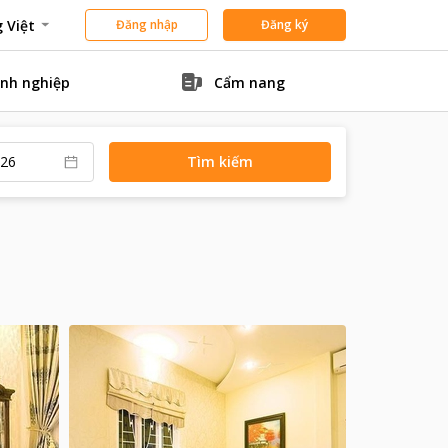
 Việt
Đăng nhập
Đăng ký
nh nghiệp
Cẩm nang
Tìm kiếm