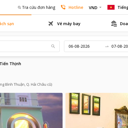
Tra cứu đơn hàng
Hotline
Tiếng
VND
ách sạn
Vé máy bay
Doa
Tiến Thịnh
ng Bình Thuận, Q. Hải Châu cũ)