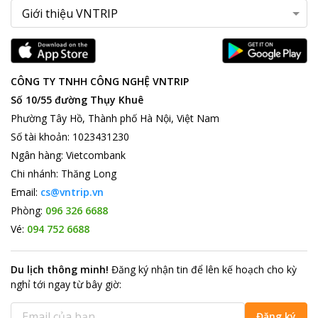
CÔNG TY TNHH CÔNG NGHỆ VNTRIP
Số 10/55 đường Thụy Khuê
Phường Tây Hồ, Thành phố Hà Nội, Việt Nam
Số tài khoản
:
1023431230
Ngân hàng
:
Vietcombank
Chi nhánh
:
Thăng Long
Email:
cs@vntrip.vn
Phòng:
096 326 6688
Vé:
094 752 6688
Du lịch thông minh
!
Đăng ký nhận tin để lên kế hoạch cho kỳ
nghỉ tới ngay từ bây giờ
:
Đăng ký