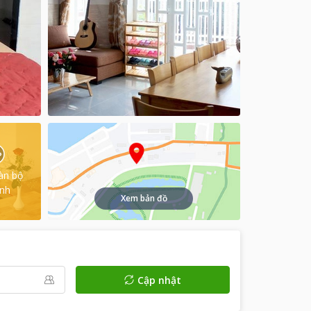
àn bộ
ình
Xem bản đồ
Cập nhật