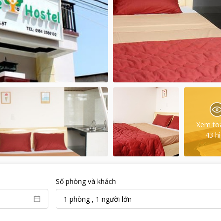
Xem to
43
h
Số phòng và khách
1
phòng
,
1
người lớn