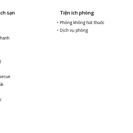
ách sạn
Tiện ích phòng
•
Phòng không hút thuốc
•
Dịch vụ phòng
nhanh
ý
becue
ài
í