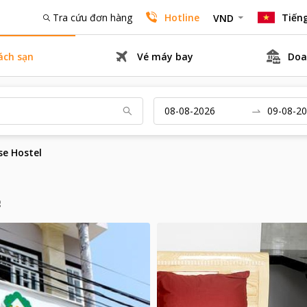
Tra cứu đơn hàng
Hotline
Tiếng
VND
ách sạn
Vé máy bay
Doa
se Hostel
g