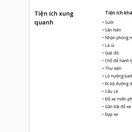
Tiện ích xung
Tiện ích kh
quanh
•
Sưởi
•
Sân hiên
•
Nhận phòng 
•
Là ủi
•
Giặt đồ
•
Chỗ để hành l
•
Thư viện
•
Lò nướng bar
•
Đi bộ đường d
•
Câu cá
•
Đỗ xe miễn ph
•
Gần bãi đỗ xe
•
Đạp xe