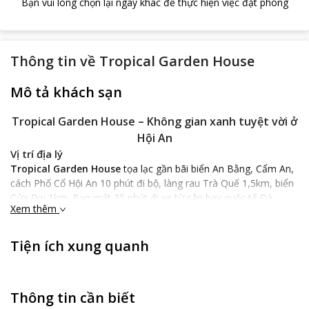
Bạn vui lòng chọn lại ngày khác để thực hiện việc đặt phòng
Thông tin về
Tropical Garden House
Mô tả khách sạn
Tropical Garden House
– Không gian xanh tuyệt vời ở
Hội An
Vị trí địa lý
Tropical Garden House
tọa lạc gần bãi biển An Bằng, Cẩm An,
cách Phố Cổ Hội An 10 phút đi bộ, làng rau Trà Quế 1,5km, biển
Cửa Đại 1km. Bạn mất 35 phút đi xe từ sân bay quốc tế Đà
Xem thêm
Nẵng và ga Đà Nẵng đến khách sạn. Với vị trí thuận lợi, bạn dễ
dàng di chuyển và sắp xếp lịch trình để tham quan những điểm
du lịch nổi tiếng ở Hội An.
Tiện ích xung quanh
Đặc điểm khách sạn
Tropical Garden House
là khách sạn cao được xây dựng theo
kiến trúc truyền thống độc đáo. Nội thất và ngoại thất cùng
Thông tin cần biết
nhiều tiểu tiết ở đây được lựa chọn tỉ mỉ tạo nên một tổng thể