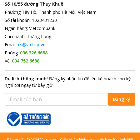
Số 10/55 đường Thụy Khuê
Phường Tây Hồ, Thành phố Hà Nội, Việt Nam
Số tài khoản
:
1023431230
Ngân hàng
:
Vietcombank
Chi nhánh
:
Thăng Long
Email:
cs@vntrip.vn
Phòng:
096 326 6688
Vé:
094 752 6688
Du lịch thông minh
!
Đăng ký nhận tin để lên kế hoạch cho kỳ
nghỉ tới ngay từ bây giờ
:
Đăng ký
Bản quyền
©
2026
Vntrip.vn
|
Giấy phép kinh doanh dịch vụ lữ hành Nội