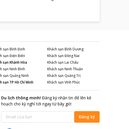
h sạn
Bình Định
Khách sạn
Bình Dương
h sạn
Điện Biên
Khách sạn
Đồng Nai
h sạn
Khánh Hòa
Khách sạn
Lai Châu
h sạn
Ninh Bình
Khách sạn
Ninh Thuận
h sạn
Quảng Ninh
Khách sạn
Quảng Trị
h sạn
TP Hồ Chí Minh
Khách sạn
Vĩnh Phúc
Du lịch thông minh
!
Đăng ký nhận tin để lên kế
hoạch cho kỳ nghỉ tới ngay từ bây giờ
:
Đăng ký