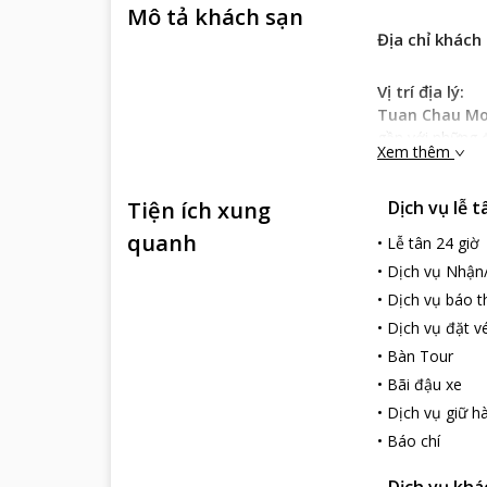
Mô tả khách sạn
Địa chỉ khách
Vị trí địa lý:
Tuan Chau Mor
gần với những đ
Xem thêm
tiện bạn có thể
Đặc điểm khá
Tiện ích xung
Dịch vụ lễ t
Tuan Chau Mor
tổng thể tông 
quanh
•
Lễ tân 24 giờ
sang trọng. Bạn
•
Dịch vụ Nhận
Các phòng của
•
Dịch vụ báo t
khung cảnh thà
•
Dịch vụ đặt v
Dịch vụ khách
•
Bàn Tour
Tuan Chau Mor
•
Bãi đậu xe
với đầy đủ các
đang ở nhà với 
•
Dịch vụ giữ hà
dung tích lớn…
•
Báo chí
Khách sạn chú 
những giờ phút
Dịch vụ khá