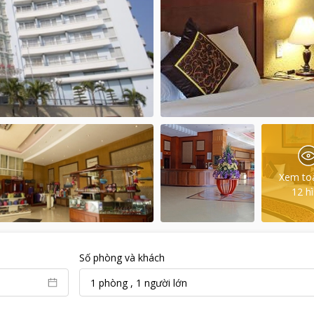
Xem to
12
h
Số phòng và khách
1
phòng
,
1
người lớn