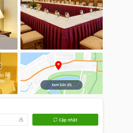
àn bộ
ình
Xem bản đồ
Cập nhật