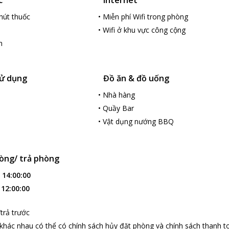
dưới nước.
hút thuốc
•
Miễn phí Wifi trong phòng
y trong khuôn viên của
Tuan Chau Morning Star Hotel
với thực đ
•
Wifi ở khu vực công cộng
n được chế biến từ nguồn thực phẩm tươi ngon sẽ mang tới cho du
h
 lịch hút khách tại Hạ Long:
là một điểm du lịch không thể không ghé thăm khi đến với Hạ Long
ử dụng
Đồ ăn & đồ uống
g dong nhìn ngắm khung cảnh biển thơ mộng, vừa ngắm đường phố, cảm
 những khám phá thú vị khi đến với hòn đảo xinh đẹp này.
•
Nhà hàng
•
Quầy Bar
•
Vật dụng nướng BBQ
òng/ trả phòng
:
14:00:00
:
12:00:00
trả trước
 khác nhau có thể có chính sách hủy đặt phòng và chính sách thanh t