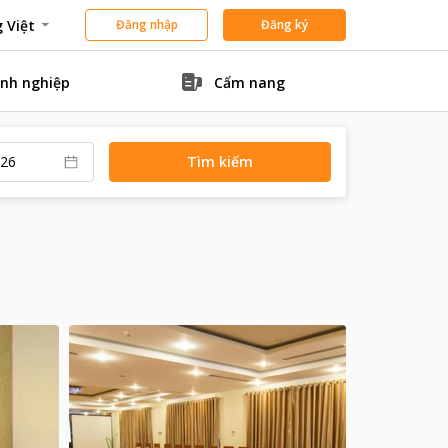
 Việt
Đăng nhập
Đăng ký
nh nghiệp
Cẩm nang
Tìm kiếm