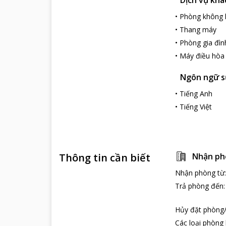
trời, thể thao 
•
Phòng không 
Nhà hàng ở nga
•
Thang máy
nhiều vùng miề
đủ dưỡng chất.
•
Phòng gia đìn
Những điểm du
•
Máy điều hòa
Đảo Tuần Châu 
Ngôn ngữ s
thể đi bộ thon
có thể có được
•
Tiếng Anh
•
Tiếng Việt
Thông tin cần biết
Nhận ph
Nhận phòng từ
Trả phòng đến
Hủy đặt phòng/
Các loại phòng