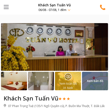
Khách Sạn Tuấn Vũ
06/08 - 07/08, 1 đêm
Xem bản đồ
Xem toàn bộ
31
hình
Khách Sạn Tuấn Vũ
07 Phan Trọng Tuệ (135/1 Ngô Quyền cũ), P. Buôn Ma Thuột, T. Đắk Lắk