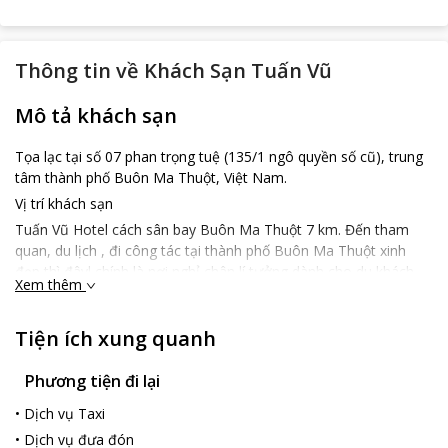
Thông tin về
Khách Sạn Tuấn Vũ
Mô tả khách sạn
Tọa lạc tại số 07 phan trọng tuệ (135/1 ngô quyền số cũ), trung
tâm thành phố Buôn Ma Thuột, Việt Nam.
Vị trí khách sạn
Tuấn Vũ Hotel cách sân bay Buôn Ma Thuột 7 km. Đến tham
quan, du lịch , đi công tác tại thành phố Buôn Ma Thuột xinh
đẹp thì đâyl chính là nơi nghỉ chân lí tưởng dành cho du khách.
Xem thêm
Đặc điểm khách sạn
Khách sạn với kiến trúc đẹp bao gồm 85 phòng nghỉ thoáng mát
Tiện ích xung quanh
được trang bị đầy đủ đồ dùng sinh hoạt trong cuộc sống hàng
ngày như: ti vi màn hình phẳng , bàn ghế, tủ đựng quần áo, đèn
Phương tiện đi lại
ngủ bên giường tạo không gian ấm áp cho căn phòng khi màn
đêm buông xuống, máy điều hòa nhiệt độ giúp du khách thoải
•
Dịch vụ Taxi
mái trong những ngày hè, điện thoại bàn gọi lễ tân 24h … các
•
Dịch vụ đưa đón