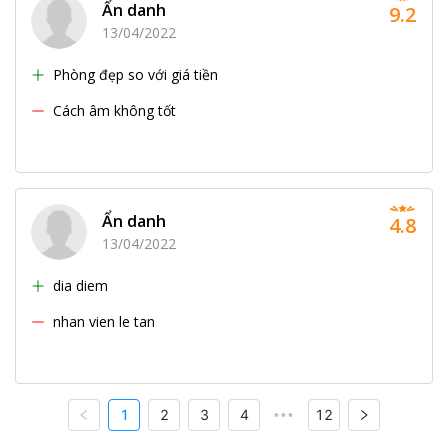
Ẩn danh
9.2
13/04/2022
Phòng đẹp so với giá tiền
Cách âm không tốt
Ẩn danh
4.8
13/04/2022
dia diem
nhan vien le tan
1
2
3
4
12
•••