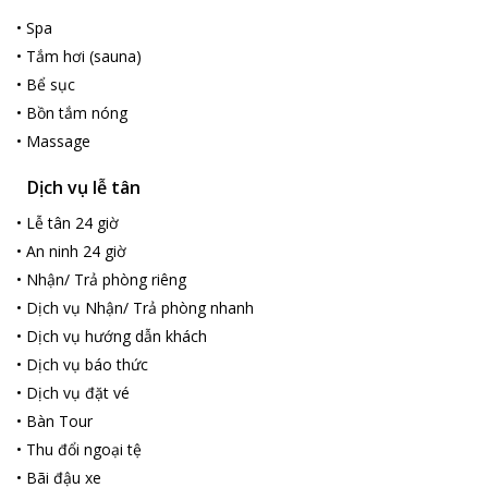
là hồ Ea Kao có diện tích rộng tới 120 ha, cách khách sạn 1km là
•
Spa
buôn làng Akô thôn xinh đẹp và hiền hòa,... du khách có thể hòa
•
Tắm hơi (sauna)
mình vào thiên nhiên và được tham quan các cảnh đẹp của
•
Bể sục
thiên nhiên của vùng đất núi rừng.
•
Bồn tắm nóng
Đến với Buôn ma Thuột, đến với Tuấn Vũ Hotel hứa hẹn sẽ đem
đến cho du khách những điều thú vị, khó quên nhất.
•
Massage
Dịch vụ lễ tân
•
Lễ tân 24 giờ
•
An ninh 24 giờ
•
Nhận/ Trả phòng riêng
•
Dịch vụ Nhận/ Trả phòng nhanh
•
Dịch vụ hướng dẫn khách
•
Dịch vụ báo thức
•
Dịch vụ đặt vé
•
Bàn Tour
•
Thu đổi ngoại tệ
•
Bãi đậu xe