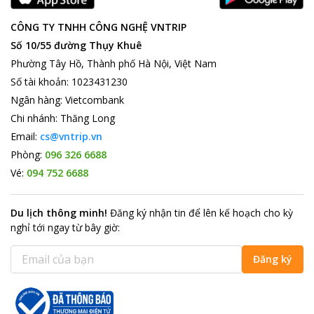
CÔNG TY TNHH CÔNG NGHỆ VNTRIP
Số 10/55 đường Thụy Khuê
Phường Tây Hồ, Thành phố Hà Nội, Việt Nam
Số tài khoản
:
1023431230
Ngân hàng
:
Vietcombank
Chi nhánh
:
Thăng Long
Email:
cs@vntrip.vn
Phòng:
096 326 6688
Vé:
094 752 6688
Du lịch thông minh
!
Đăng ký nhận tin để lên kế hoạch cho kỳ
nghỉ tới ngay từ bây giờ
:
Đăng ký