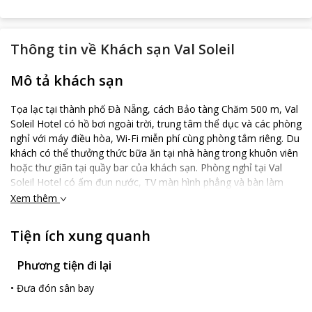
Thông tin về
Khách sạn Val Soleil
Mô tả khách sạn
Tọa lạc tại thành phố Đà Nẵng, cách Bảo tàng Chăm 500 m, Val
Soleil Hotel có hồ bơi ngoài trời, trung tâm thể dục và các phòng
nghỉ với máy điều hòa, Wi-Fi miễn phí cùng phòng tắm riêng. Du
khách có thể thưởng thức bữa ăn tại nhà hàng trong khuôn viên
hoặc thư giãn tại quầy bar của khách sạn. Phòng nghỉ tại Val
Soleil Hotel có ấm đun nước, TV màn hình phẳng và bàn làm
việc. Một số phòng nhìn ra dòng sông. Khách sạn phục vụ bữa
Xem thêm
sáng kiểu lục địa hàng ngày.
Chỗ nghỉ có sân hiên.
Tiện ích xung quanh
Val Soleil Hotel cũng có trung tâm dịch vụ doanh nhân, tạo
thuận tiện cho khách. Nhân viên tại lễ tân 24 giờ có thể cung cấp
Phương tiện đi lại
thông tin về khu vực.
•
Đưa đón sân bay
Khách sạn nằm cách Trung tâm thương mại Indochina Riverside
chưa tới 1 km và Cầu Sông Hàn 700m. Sân bay gần nhất là Sân