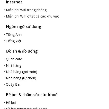
Internet
bay Quốc tế Đà Nẵng, cách Val Soleil Hotel 2.5 km, và khách sạn
cung cấp dịch vụ đưa/đón sân bay với một khoản phụ phí.
•
Miễn phí Wifi trong phòng
Chỗ nghỉ này là một trong những vị trí được đánh giá tốt nhất ở
•
Miễn phí WIfi ở tất cả các khu vực
Đà Nẵng! Khách thích nơi đây hơn so với những chỗ nghỉ khác
trong khu vực.
Ngôn ngữ sử dụng
•
Tiếng Anh
•
Tiếng Việt
Đồ ăn & đồ uống
•
Quán café
•
Nhà hàng
•
Nhà hàng (gọi món)
•
Nhà hàng (tự chọn)
•
Quầy Bar
Bể bơi & chăm sóc sức khoẻ
•
Hồ bơi
•
Hồ bơi ngoài trời (cả năm)