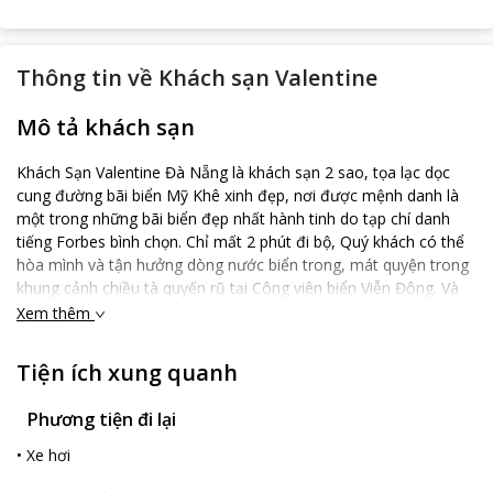
Thông tin về
Khách sạn Valentine
Mô tả khách sạn
Khách Sạn Valentine Đà Nẵng là khách sạn 2 sao, tọa lạc dọc
cung đường bãi biển Mỹ Khê xinh đẹp, nơi được mệnh danh là
một trong những bãi biển đẹp nhất hành tinh do tạp chí danh
tiếng Forbes bình chọn. Chỉ mất 2 phút đi bộ, Quý khách có thể
hòa mình và tận hưởng dòng nước biển trong, mát quyện trong
khung cảnh chiều tà quyến rũ tại Công viên biển Viễn Đông. Và
cũng chỉ mất 5 phút chạy xe để Quý khách khám phá các địa
Xem thêm
điểm vui chơi giải trí và chiêm ngưỡng các công trình kiến trúc
độc đáo, nổi tiếng tại thành phố trẻ Đà Nẵng. Cách Hội An 30
Tiện ích xung quanh
phút, thánh địa Mỹ Sơn 90 phút, và thành phố Huế 2h chạy xe,
Khách Sạn Valentine rất thuận tiện để Quý khách lựa chọn lich
Phương tiện đi lại
trình tham quan cho riêng mình. Valentine Hotel Da Nang với 29
phòng, được thiết kế hiện đại và hơi hướng lãng mạn, cộng với
•
Xe hơi
đội ngũ nhân viên thân thiện, nhiệt tình hứa hẹn sẽ mang đến