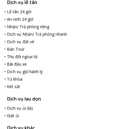
những trải nghiệm thú vị và đáng nhớ cho Quý khách hàng.
Dịch vụ lễ tân
“VALENTINE, cho một kỳ nghỉ ngọt ngào”.
•
Lễ tân 24 giờ
•
An ninh 24 giờ
•
Nhận/ Trả phòng riêng
•
Dịch vụ Nhận/ Trả phòng nhanh
•
Dịch vụ đặt vé
•
Bàn Tour
•
Thu đổi ngoại tệ
•
Bãi đậu xe
•
Dịch vụ giữ hành lý
•
Tủ khóa
•
Két sắt
Dịch vụ lau dọn
•
Dịch vụ ủi (là)
•
Giặt ủi
Dịch vụ khác