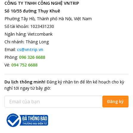
CÔNG TY TNHH CÔNG NGHỆ VNTRIP
Số 10/55 đường Thụy Khuê
Phường Tây Hồ, Thành phố Hà Nội, Việt Nam
Số tài khoản
:
1023431230
Ngân hàng
:
Vietcombank
Chi nhánh
:
Thăng Long
Email:
cs@vntrip.vn
Phòng:
096 326 6688
Vé:
094 752 6688
Du lịch thông minh
!
Đăng ký nhận tin để lên kế hoạch cho kỳ
nghỉ tới ngay từ bây giờ
:
Đăng ký