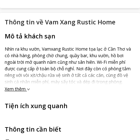
Thông tin về
Vam Xang Rustic Home
Mô tả khách sạn
Nhìn ra khu vườn, Vamxang Rustic Home tọa lạc ở Cần Thơ và
có nhà hàng, phòng chờ chung, quầy bar, khu vườn, hồ bơi
ngoài trời mở quanh năm cũng như sân hiên. Wi-Fi miễn phí
được cung cấp ở toàn bộ chỗ nghỉ. Nơi đây còn có phòng tắm
riêng với vòi xịt/chậu rửa vệ sinh ở tất cả các căn, cùng đồ vệ
sinh cá nhân miễn phí, máy sấy tóc và dép đi trong phòng.
Homestay có phục vụ bữa sáng kiểu lục địa mỗi sáng. Khách
Xem thêm
nghỉ tại Vamxang Rustic Home có thể chơi bi-a trong khuôn
viên, hoặc đi xe đạp ở khu vực xung quanh. Chỗ nghỉ cách Trung
Tiện ích xung quanh
tâm thương mại Vincom Xuân Khánh 12 km và Vincom Plaza
Hùng Vương 13 km. Sân bay gần nhất là Sân bay Quốc tế Cần
Thơ, cách Vamxang Rustic Home 19 km.
Thông tin cần biết