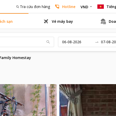
Tra cứu đơn hàng
Hotline
Tiếng
VND
ách sạn
Vé máy bay
Doa
 Family Homestay