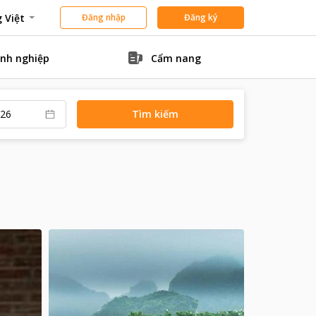
 Việt
Đăng nhập
Đăng ký
nh nghiệp
Cẩm nang
Tìm kiếm