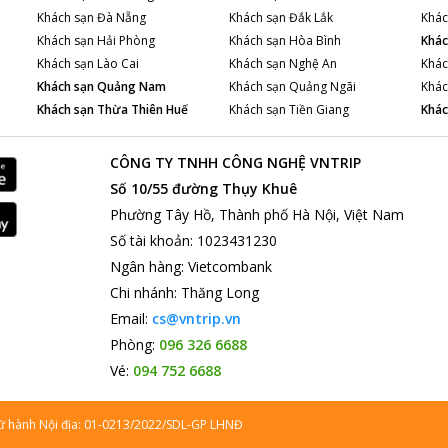
Khách sạn
Đà Nẵng
Khách sạn
Đắk Lắk
Khác
Khách sạn
Hải Phòng
Khách sạn
Hòa Bình
Khác
Khách sạn
Lào Cai
Khách sạn
Nghệ An
Khác
Khách sạn
Quảng Nam
Khách sạn
Quảng Ngãi
Khác
Khách sạn
Thừa Thiên Huế
Khách sạn
Tiền Giang
Khác
CÔNG TY TNHH CÔNG NGHỆ VNTRIP
Số 10/55 đường Thụy Khuê
Phường Tây Hồ, Thành phố Hà Nội, Việt Nam
Số tài khoản
:
1023431230
Ngân hàng
:
Vietcombank
Chi nhánh
:
Thăng Long
Email:
cs@vntrip.vn
Phòng:
096 326 6688
Vé:
094 752 6688
lữ hành Nội địa: 01-0213/2022/SDL-GP LHNĐ