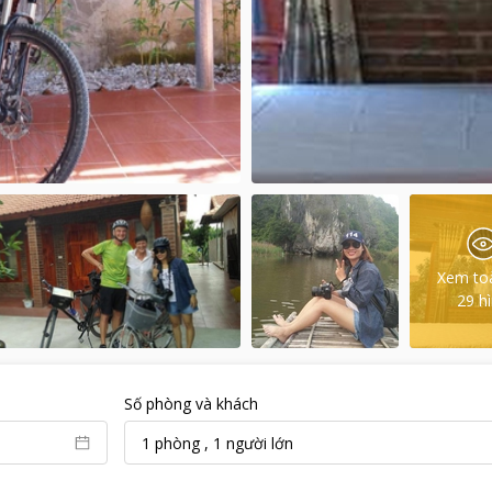
Xem to
29
h
Số phòng và khách
1
phòng
,
1
người lớn