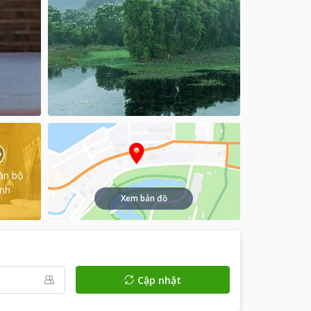
àn bộ
ình
Xem bản đồ
Cập nhật