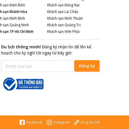
h sạn
Điện Biên
Khách sạn
Đồng Nai
h sạn
Khánh Hòa
Khách sạn
Lai Châu
h sạn
Ninh Bình
Khách sạn
Ninh Thuận
h sạn
Quảng Ninh
Khách sạn
Quảng Trị
h sạn
TP Hồ Chí Minh
Khách sạn
Vĩnh Phúc
Du lịch thông minh
!
Đăng ký nhận tin để lên kế
hoạch cho kỳ nghỉ tới ngay từ bây giờ
:
Đăng ký
Facebook
Instagram
Blog du lịch