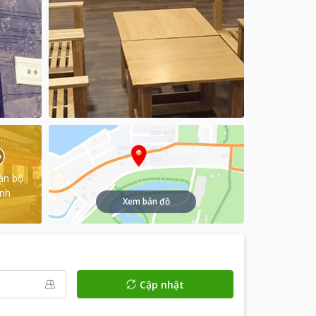
àn bộ
ình
Xem bản đồ
Cập nhật