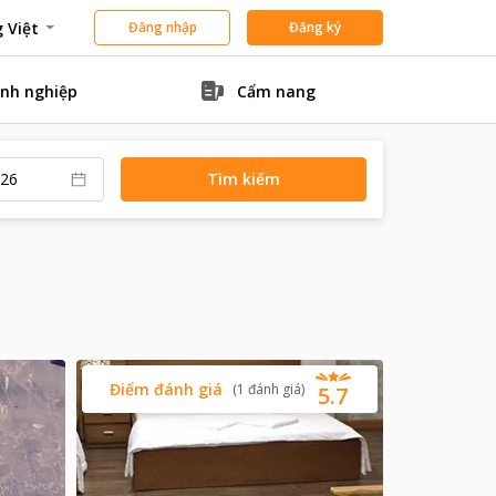
 Việt
Đăng nhập
Đăng ký
nh nghiệp
Cẩm nang
Tìm kiếm
Điểm đánh giá
(
1
đánh giá
)
5.7