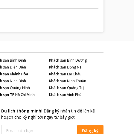
h sạn
Bình Định
Khách sạn
Bình Dương
h sạn
Điện Biên
Khách sạn
Đồng Nai
h sạn
Khánh Hòa
Khách sạn
Lai Châu
h sạn
Ninh Bình
Khách sạn
Ninh Thuận
h sạn
Quảng Ninh
Khách sạn
Quảng Trị
h sạn
TP Hồ Chí Minh
Khách sạn
Vĩnh Phúc
Du lịch thông minh
!
Đăng ký nhận tin để lên kế
hoạch cho kỳ nghỉ tới ngay từ bây giờ
:
Đăng ký