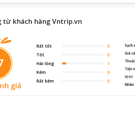
 từ khách hàng Vntrip.vn
Sạch 
Rất tốt
0
Giá c
Tốt
0
7
Thoải
Hài lòng
1
Tiện 
Kém
0
Vị trí
Rất kém
0
nh giá
Nhân 