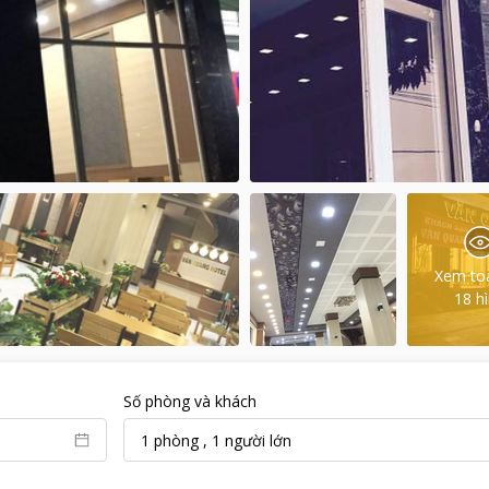
Xem to
18
h
Số phòng và khách
1
phòng
,
1
người lớn