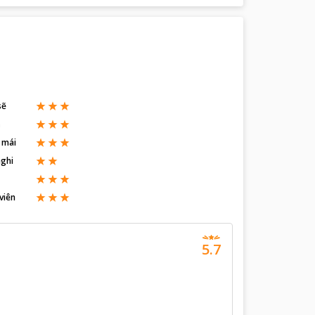
sẽ
ả
 mái
nghi
viên
5.7