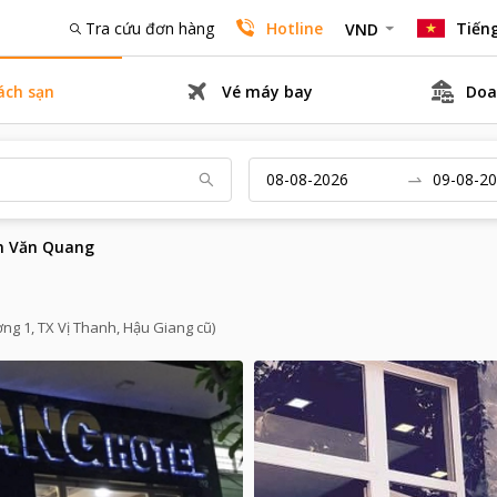
Tra cứu đơn hàng
Hotline
Tiếng
VND
ách sạn
Vé máy bay
Doa
n Văn Quang
ng 1, TX Vị Thanh, Hậu Giang cũ)