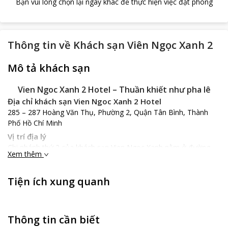
Bạn vui lòng chọn lại ngày khác để thực hiện việc đặt phòng
Thông tin về
Khách sạn Viên Ngọc Xanh 2
Mô tả khách sạn
Vien Ngoc Xanh 2 Hotel – Thuần khiết như pha lê
Địa chỉ khách sạn Vien Ngoc Xanh 2 Hotel
285 – 287 Hoàng Văn Thụ, Phường 2, Quận Tân Bình, Thành
Phố Hồ Chí Minh
Vị trí địa lý
Chi nhánh thứ 2 của khách sạn Vien Ngoc Xanh nằm ở đường
Xem thêm
Hoàng Văn Thụ, Quận Tân Bình nơi nhộn nhịp, náo nhiệt vào
ban đêm.
Tiện ích xung quanh
Vien Ngoc Xanh 2 Hotel
nằm gần lãnh sự quán Myanmar, công
viên Hoàng Văn Thụ chỉ cách vài mét.
Đặc điểm của khách sạn
Vien Ngoc Xanh 2 Hotel
mang lại cho du khách những cảm
Thông tin cần biết
giác riêng biệt với các dịch vụ hết sức tuyệt vời.