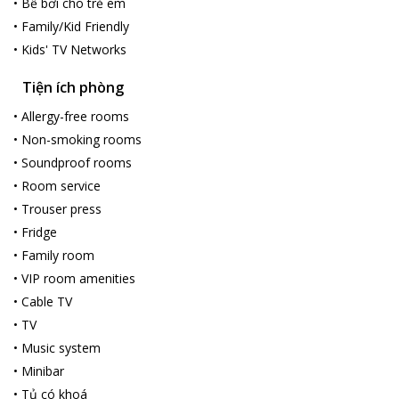
•
Bể bơi cho trẻ em
•
Family/Kid Friendly
•
Kids' TV Networks
Tiện ích phòng
•
Allergy-free rooms
•
Non-smoking rooms
•
Soundproof rooms
•
Room service
•
Trouser press
•
Fridge
•
Family room
•
VIP room amenities
•
Cable TV
•
TV
•
Music system
•
Minibar
•
Tủ có khoá