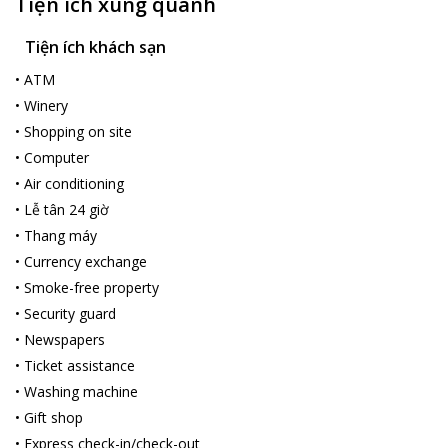
Tiện ích xung quanh
Tiện ích khách sạn
•
ATM
•
Winery
•
Shopping on site
•
Computer
•
Air conditioning
•
Lễ tân 24 giờ
•
Thang máy
•
Currency exchange
•
Smoke-free property
•
Security guard
•
Newspapers
•
Ticket assistance
•
Washing machine
•
Gift shop
•
Express check-in/check-out