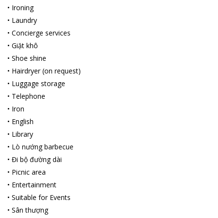
•
Ironing
•
Laundry
•
Concierge services
•
Giặt khô
•
Shoe shine
•
Hairdryer (on request)
•
Luggage storage
•
Telephone
•
Iron
•
English
•
Library
•
Lò nướng barbecue
•
Đi bộ đường dài
•
Picnic area
•
Entertainment
•
Suitable for Events
•
Sân thượng