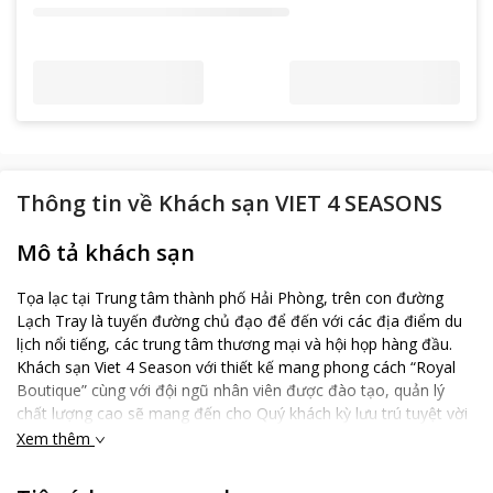
Thông tin về
Khách sạn VIET 4 SEASONS
Mô tả khách sạn
Tọa lạc tại Trung tâm thành phố Hải Phòng, trên con đường
Lạch Tray là tuyến đường chủ đạo để đến với các địa điểm du
lịch nổi tiếng, các trung tâm thương mại và hội họp hàng đầu.
Khách sạn Viet 4 Season với thiết kế mang phong cách “Royal
Boutique” cùng với đội ngũ nhân viên được đào tạo, quản lý
chất lượng cao sẽ mang đến cho Quý khách kỳ lưu trú tuyệt vời
với những trải nghiệm khác biệt về dịch vụ tại Hải Phòng.
Xem thêm