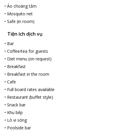
•
Áo choàng tắm
•
Mosquito net
•
Safe (in room)
Tiện ích dịch vụ
•
Bar
•
Coffee/tea for guests
•
Diet menu (on request)
•
Breakfast
•
Breakfast in the room
•
Cafe
•
Full board rates available
•
Restaurant (buffet style)
•
Snack bar
•
Khu bếp
•
Lò vi sóng
•
Poolside bar