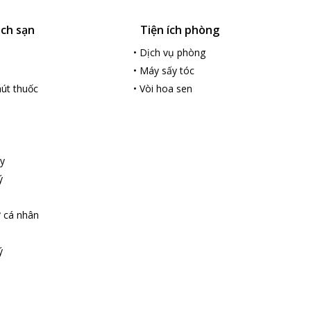
ách sạn
Tiện ích phòng
•
Dịch vụ phòng
•
Máy sấy tóc
út thuốc
•
Vòi hoa sen
y
ý
ợ cá nhân
ý