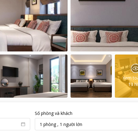
Xem to
13
h
Số phòng và khách
1
phòng
,
1
người lớn