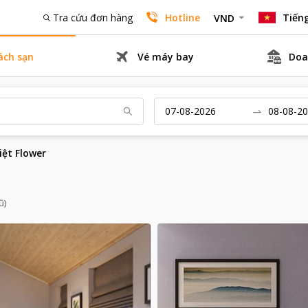
Tra cứu đơn hàng
Hotline
Tiếng
VND
ách sạn
Vé máy bay
Doa
iệt Flower
ũ)