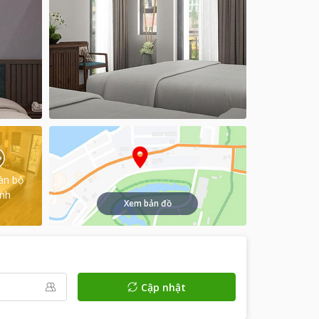
àn bộ
ình
Xem bản đồ
Cập nhật