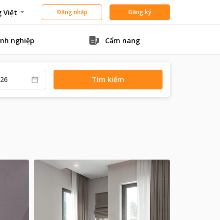
 Việt
Đăng nhập
Đăng ký
nh nghiệp
Cẩm nang
Tìm kiếm