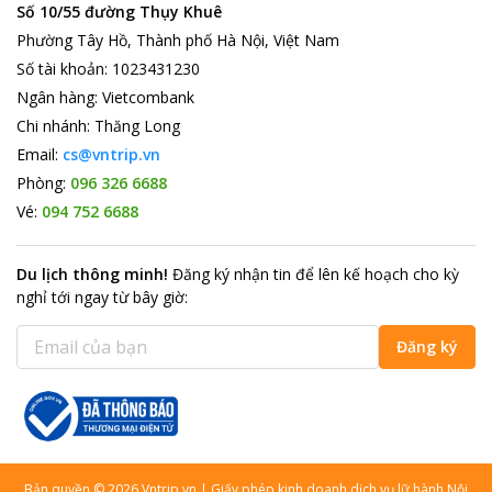
Số 10/55 đường Thụy Khuê
Phường Tây Hồ, Thành phố Hà Nội, Việt Nam
Số tài khoản
:
1023431230
Ngân hàng
:
Vietcombank
Chi nhánh
:
Thăng Long
Email:
cs@vntrip.vn
Phòng:
096 326 6688
Vé:
094 752 6688
Du lịch thông minh
!
Đăng ký nhận tin để lên kế hoạch cho kỳ
nghỉ tới ngay từ bây giờ
:
Đăng ký
Bản quyền
©
2026
Vntrip.vn
|
Giấy phép kinh doanh dịch vụ lữ hành Nội