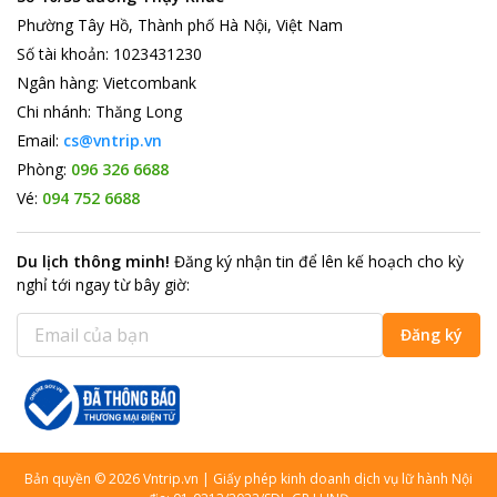
Phường Tây Hồ, Thành phố Hà Nội, Việt Nam
Số tài khoản
:
1023431230
Ngân hàng
:
Vietcombank
Chi nhánh
:
Thăng Long
Email:
cs@vntrip.vn
Phòng:
096 326 6688
Vé:
094 752 6688
Du lịch thông minh
!
Đăng ký nhận tin để lên kế hoạch cho kỳ
nghỉ tới ngay từ bây giờ
:
Đăng ký
Bản quyền
©
2026
Vntrip.vn
|
Giấy phép kinh doanh dịch vụ lữ hành Nội