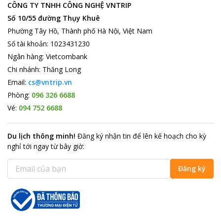
CÔNG TY TNHH CÔNG NGHỆ VNTRIP
tốt nhất cho chất lượng sống của du khách, mang tới cho khách
Số 10/55 đường Thụy Khuê
hàng sự hài lòng ngay từ lần đầu tiên đến với khách sạn.
Phường Tây Hồ, Thành phố Hà Nội, Việt Nam
Dịch vụ trông trẻ, dịch vụ giặt là, có phòng hút thuốc, cửa hàng
lưu niệm, cung cấp wifi miễn phí, có hồ bơi ngoài trời, quán bar
Số tài khoản
:
1023431230
gần hồ bơi,… tất cả góp phần tạo nên cho bạn một cuộc sống
Ngân hàng
:
Vietcombank
tiện nghi và thoải mái vô cùng.
Chi nhánh
:
Thăng Long
Địa điểm du lịch gần khách sạn.
Email:
cs@vntrip.vn
Gành Son cách thành phố Phan Thiết khoảng 80km về phía Bắc.
Phòng:
096 326 6688
Từ trên gành có thể nhìn thấy toàn cảnh sinh hoạt ấm cúng,
nhộn nhịp của làng chài. Màu đỏ của đá, màu xanh của biển
Vé:
094 752 6688
như hoà lẫn vào nhau tạo nên một khung cảnh thiên nhiên lý
thú.
Du lịch thông minh
!
Đăng ký nhận tin để lên kế hoạch cho kỳ
nghỉ tới ngay từ bây giờ
:
Đăng ký