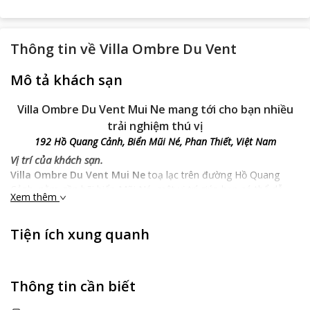
Thông tin về
Villa Ombre Du Vent
Mô tả khách sạn
Villa Ombre Du Vent Mui Ne mang tới cho bạn nhiều
trải nghiệm thú vị
192 Hồ Quang Cảnh, Biển Mũi Né, Phan Thiết, Việt Nam
Vị trí của khách sạn.
Villa Ombre Du Vent Mui Ne
toạ lạc trên đường Hồ Quang
Cảnh, nằm gần bãi biển Mũi Né, một vị trí giúp bạn có thể dễ
Xem thêm
dàng có được những trải nghiệm tuyệt vời nhất trong những
ngày lưu lại thành phó. Khách sạn cách Hoa Vien Beer 21 phút
Tiện ích xung quanh
đi bộ, cách Ngoc Suong Seafood Restaurant 21 phút đi bộ, cách
Cay Bang Seafood Restaurant 22 phút đi bộ, cách Sân Golf Sea
Link 23 phút đi bộ,… và nhiều điểm đến hút khách khác cùng với
giao thông đi lại thuận tiện sẽ mang tới cho bạn những giờ phút
Thông tin cần biết
tham quan ý nghĩa và đáng nhớ.
Đặc điểm nổi trội.