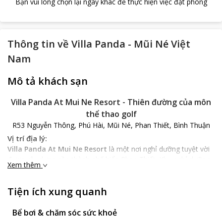
Bạn vui lòng chọn lại ngày khác để thực hiện việc đặt phòng
Thông tin về
Villa Panda - Mũi Né Việt
Nam
Mô tả khách sạn
Villa Panda At Mui Ne Resort - Thiên đường của môn
thể thao golf
R53 Nguyễn Thông, Phú Hài, Mũi Né, Phan Thiết, Bình Thuận
Vị trí địa lý:
Villa Panda At Mui Ne Resort
là một nơi nghỉ dưỡng tuyệt vời
được xây dựng gần thành phố biển Phan Thiết. Khu nghỉ dưỡng
Xem thêm
này cách các địa điểm tham quan, du lịch nổi tiếng tại Phan
Thiết như chợ Hàm Tiến, Tháp Poshanu chỉ chừng vài kilomet.
Tiện ích xung quanh
Đặc điểm khách sạn:
Villa Panda At Mui Ne Resort
gồm các ngôi biệt thự được xây
Bể bơi & chăm sóc sức khoẻ
dựng theo lối kiến trúc hướng về thiên nhiên, được bao quanh