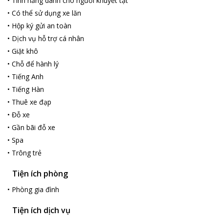
•
Tính năng dành cho người khuyết tật
•
Có thể sử dụng xe lăn
•
Hộp ký gửi an toàn
•
Dịch vụ hỗ trợ cá nhân
•
Giặt khô
•
Chỗ để hành lý
•
Tiếng Anh
•
Tiếng Hàn
•
Thuê xe đạp
•
Đỗ xe
•
Gần bãi đỗ xe
•
Spa
•
Trông trẻ
Tiện ích phòng
•
Phòng gia đình
Tiện ích dịch vụ