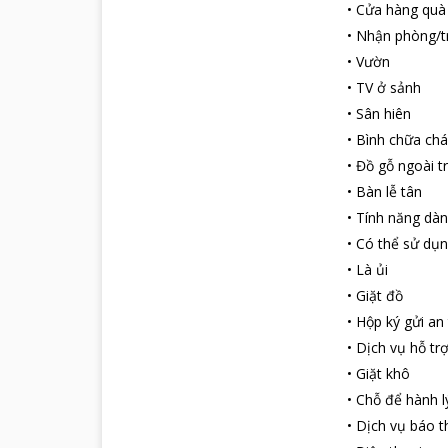
nghiệm các dịc
•
Cửa hàng quà
khách sạn đẳng 
•
Nhận phòng/t
đại; 2 sân quần 
•
Vườn
Để thưởng thức
•
TV ở sảnh
chuẩn 5 sao c
Pháp, quốc tế),
•
Sân hiên
Những địa điể
•
Bình chữa chá
Khu nghỉ dưỡn
•
Đồ gỗ ngoài tr
thời gian để du
•
Bàn lễ tân
Ngoài ra, du k
•
Tính năng dàn
•
Có thể sử dụn
•
Là ủi
•
Giặt đồ
•
Hộp ký gửi an
•
Dịch vụ hỗ tr
•
Giặt khô
•
Chỗ để hành l
•
Dịch vụ báo t