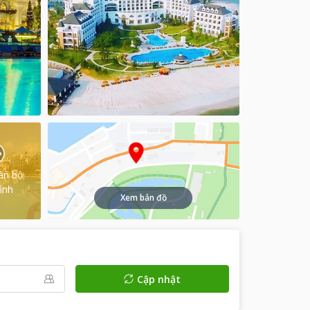
àn bộ
ình
Xem bản đồ
Cập nhật