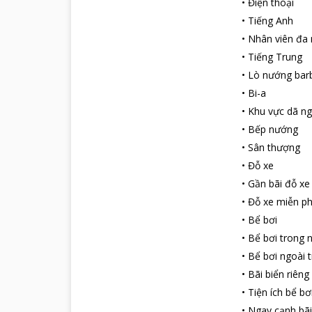
•
Điện thoại
•
Tiếng Anh
•
Nhân viên đa
•
Tiếng Trung
•
Lò nướng bar
•
Bi-a
•
Khu vực dã ng
•
Bếp nướng
•
Sân thượng
•
Đỗ xe
•
Gần bãi đỗ xe
•
Đỗ xe miễn ph
•
Bể bơi
•
Bể bơi trong 
•
Bể bơi ngoài t
•
Bãi biển riêng
•
Tiện ích bể bơ
•
Ngay cạnh bãi