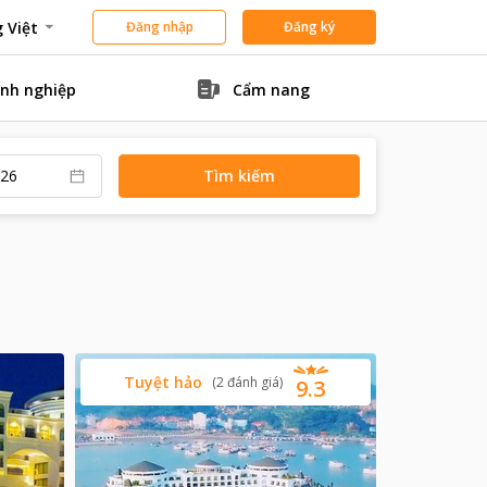
 Việt
Đăng nhập
Đăng ký
nh nghiệp
Cẩm nang
Tìm kiếm
Tuyệt hảo
(
2
đánh giá
)
9.3