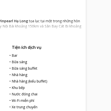
Vinpearl Hạ Long
tọa lạc tại một trong những hòn
ay Nội Bài khoảng 150km và Sân Bay Cát Bi khoảng
 nhất tại miền Bắc tính đến thời điểm hiện tại. Khu
Tiện ích dịch vụ
t tương đồng với những tòa lâu đài của gia đình
•
Bar
ng Bay Resort
như một tòa lâu đài cổ tích tráng lệ
•
Bữa sáng
•
Bữa sáng buffet
•
Nhà hàng
n nghi cao cấp và dịch vụ quy mô hàng đầu miền
•
Nhà hàng (kiểu buffet)
hỉ sang trọng chia thành nhiều loại phòng khác
•
Khu bếp
c độc cao, minibar, máy/dụng cụ pha trà và cà
•
Nước đóng chai
•
Wi-Fi miễn phí
 kế rộng rãi và trang bị đầy đủ ghế nằm thư giãn.
 cập đến Vincharm Spa nơi quý khách có thể trải
•
Xe trung chuyển