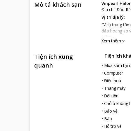
Mô tả khách sạn
Vinpearl Halo
Địa chỉ: Đảo R
Vị trí địa lý:
Cách trung tâm 
đảo hoang sơ v
65km.
Xem thêm
Đặc điểm khu 
Vinpearl Hạ L
Tiện ích xung
Tiện ích kh
nghỉ dưỡng được
quanh
quý tộc Pháp ph
•
Mua sắm tại 
Tọa lạc trên mặ
•
Computer
hứa hẹn mang đ
•
Điều hoà
Dịch vụ tại kh
•
Thang máy
Đặt phòng
khu
•
Đổi tiền
Bắc. Khu nghỉ 
•
Chỗ ở không h
nhau. Mỗi phòng
•
Bảo vệ
phê… để phục vụ
•
Báo
Vinpearl Halo
Bên cạnh đó, k
•
Hỗ trợ vé