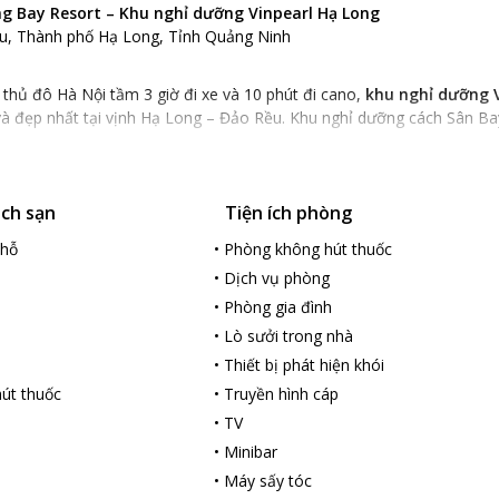
ng Bay Resort – Khu nghỉ dưỡng Vinpearl Hạ Long
ều, Thành phố Hạ Long, Tỉnh Quảng Ninh
thủ đô Hà Nội tầm 3 giờ đi xe và 10 phút đi cano,
khu nghỉ dưỡng 
à đẹp nhất tại vịnh Hạ Long – Đảo Rều. Khu nghỉ dưỡng cách Sân B
nghỉ dưỡng Vinpearl Hạ Long:
ong
là khu nghỉ dưỡng 5 sao đẳng cấp quốc tế trên biến đầu tiên và lớn
ách sạn
Tiện ích phòng
 thiết kế theo phong cách bán cổ điển (Neoclassical): mang nhiều né
a lẫn những đường nét hiện đại và tinh tế.
chỗ
•
Phòng không hút thuốc
t nước biển xanh biếc tại Kì quan Thiên nhiên thế giới,
Vinpearl Halo
•
Dịch vụ phòng
ến không gian nghỉ dưỡng riêng tư, thư thái cho du khách.
•
Phòng gia đình
u nghỉ dưỡng Vinpearl Hạ Long:
•
Lò sưởi trong nhà
 nghỉ dưỡng Vinpearl Hạ Long
, du khách sẽ hài lòng với những tiệ
•
Thiết bị phát hiện khói
dưỡng được xây dựng trên tổng diện tích 47,000m2, gồm 384 phòng ng
út thuốc
•
Truyền hình cáp
 được trang bị đầy đủ các tiện nghi 5 sao như máy điều hòa, Wifi tố
•
TV
 quý khách trong quá trình lưu trú.
•
Minibar
ng Resort
còn trang bị hai hồ bơi (trong nhà và ngoài trời) được thiết
hi nhắc đến tiện ích cao cấp của
Vinpearl Halong
không thể không đề
•
Máy sấy tóc