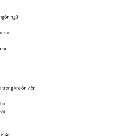
 ngôn ngữ
becue
oại
í trong khuôn viên
nhà
rời
i
 biển