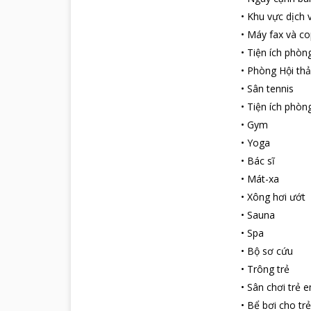
•
Khu vực dịch 
•
Máy fax và co
•
Tiện ích phòn
•
Phòng Hội th
•
Sân tennis
•
Tiện ích phòn
•
Gym
•
Yoga
•
Bác sĩ
•
Mát-xa
•
Xông hơi ướt
•
Sauna
•
Spa
•
Bộ sơ cứu
•
Trông trẻ
•
Sân chơi trẻ 
•
Bể bơi cho tr