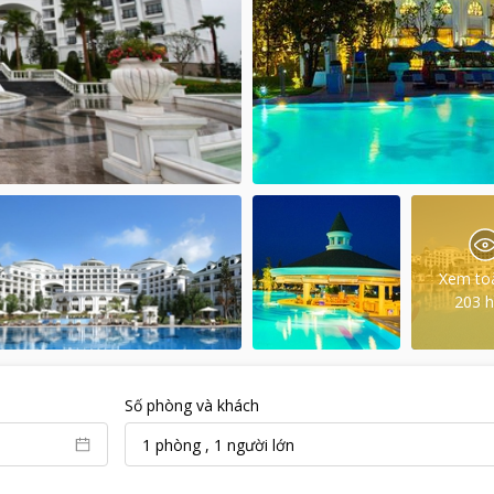
Xem to
203
h
Số phòng và khách
1
phòng
,
1
người lớn