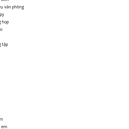
vụ văn phòng
py
g họp
ảo
g tập
em
ẻ em