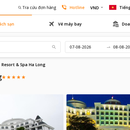
Tra cứu đơn hàng
Hotline
Tiếng
VND
ách sạn
Vé máy bay
Doa
l Resort & Spa Ha Long
g