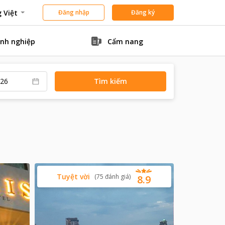
 Việt
Đăng nhập
Đăng ký
nh nghiệp
Cẩm nang
Tìm kiếm
Tuyệt vời
(
75
đánh giá
)
8.9