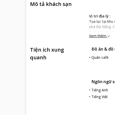
Mô tả khách sạn
Vị trí địa lý :
Tọa lạc tại kh
phá Đà Nẵng. C
3 phút là tới b
Xem thêm
điểm thú vị và
Towers, Chợ Cồ
Tiện ích xung
Đồ ăn & đồ
Đặc điểm của 
Celine Hotel l
quanh
•
Quán café
dừng chân lý t
được đáp ứng vớ
được nghỉ dưỡn
mình. Hãy đến v
Ngôn ngữ s
phong cách phụ
Dịch vụ của k
•
Tiếng Anh
Khách sạn có 16
•
Tiếng Việt
lạnh ở đây đều 
khách, phòng tắ
mái nhất. Khôn