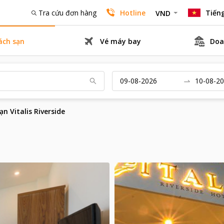
Tra cứu đơn hàng
Hotline
Tiếng
VND
ách sạn
Vé máy bay
Doa
n Vitalis Riverside