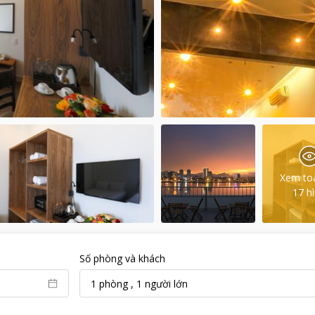
Xem to
17
h
Số phòng và khách
1
phòng
,
1
người lớn