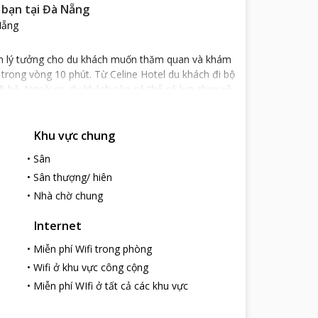
 bạn tại Đà Nẵng
Nẵng
iểm lý tưởng cho du khách muốn thăm quan và khám
rong vòng 10 phút. Từ Celine Hotel du khách đi bộ
i bộ. Ngoài ra, du khách còn có thể có lựa chọn về
Hàn, Trung tâm thương mại Indochina Riverside
Khu vực chung
hố Đà Nẵng. Khách sạn cung cấp cho bạn một điểm
•
Sân
i trí và thăm quan mua sắm của khách hàng đều
•
Sân thượng/ hiên
ực sự yên tâm sau ngày dài thăm quan mệt mỏi sẽ
•
Nhà chờ chung
m cúng và thân thiện như trong chính ngôi nhà của
n hưởng những phút giây thoải mái, tuyệt đẹp cùng
Internet
•
Miễn phí Wifi trong phòng
ạng phòng từ bình dân đến cao cấp. Các phòng máy
•
Wifi ở khu vực công cộng
i LCD truyền hình cáp, minibar và khu vực tiếp
•
Miễn phí WIfi ở tất cả các khu vực
 mang đến cho bạn những giây phút nghỉ dưỡng thoải
, tựa mình vào ban công ngắm pháo hoa, bạn sẽ