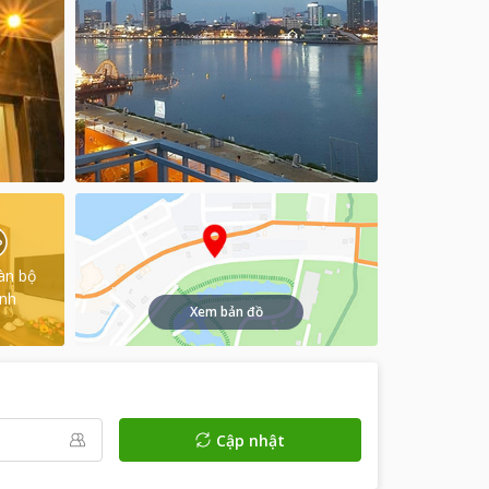
àn bộ
ình
Xem bản đồ
Cập nhật