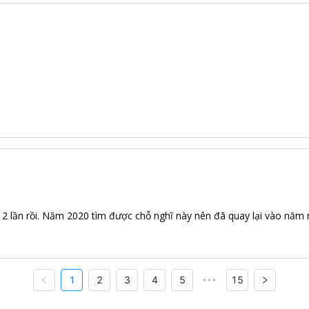
ây 2 lần rồi. Năm 2020 tìm được chỗ nghĩ này nên đã quay lại vào năm 
1
2
3
4
5
15
•••