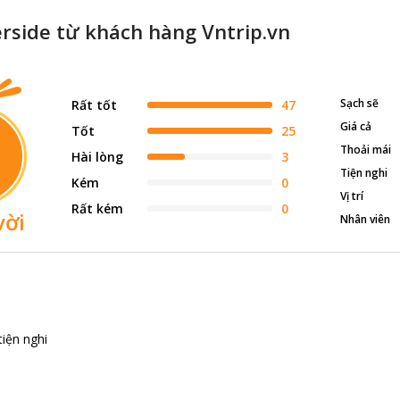
erside từ khách hàng Vntrip.vn
Sạch sẽ
Rất tốt
47
Giá cả
Tốt
25
Thoải mái
Hài lòng
3
Tiện nghi
Kém
0
Vị trí
Rất kém
0
vời
Nhân viên
tiện nghi