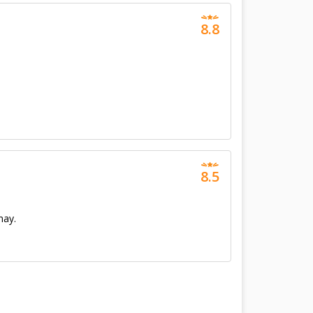
8.8
8.5
nay.