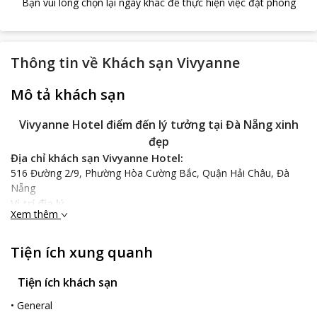
Bạn vui lòng chọn lại ngày khác để thực hiện việc đặt phòng
Thông tin về
Khách sạn Vivyanne
Mô tả khách sạn
Vivyanne Hotel điểm đến lý tưởng tại Đà Nẵng xinh
đẹp
Địa chỉ khách sạn Vivyanne Hotel:
516 Đường 2/9, Phường Hòa Cường Bắc, Quận Hải Châu, Đà
Nẵng
Vị trí địa lý
Xem thêm
Nằm trong bán kính chỉ 2 phút đi bộ từ khu vực Tuyền Sơn,
Vivyanne Hotel nằm ngay giữ trung tâm thành phố, sở hữu một
vị trí lý tưởng cho chuyến tham quan thành phố Đà Nẵng của
Tiện ích xung quanh
bạn.
Tiện ích khách sạn
Vivyanne Hotel
nằm Ngũ Hành Sơn nổi tiếng chừng 5 phút lái xe,
cách Sân bay Quốc tế Đà Nẵng, Sông Hàn và Bãi biển Mỹ Khê
•
General
chừng 10 phút lái xe và Phố Cổ Hội An, Thánh địa Mỹ Sơn cách