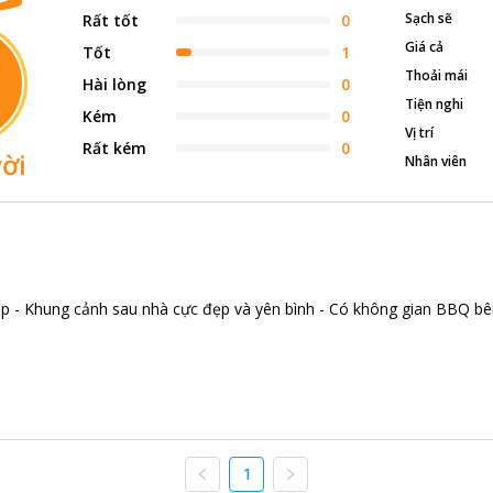
Sạch sẽ
Rất tốt
0
Giá cả
Tốt
1
Thoải mái
Hài lòng
0
Tiện nghi
Kém
0
Vị trí
Rất kém
0
ời
Nhân viên
c đẹp - Khung cảnh sau nhà cực đẹp và yên bình - Có không gian BBQ 
1