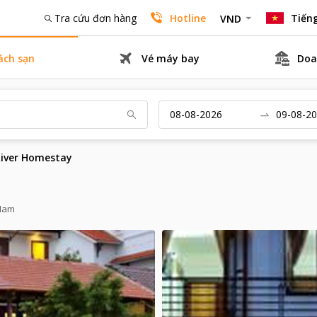
Tra cứu đơn hàng
Hotline
Tiếng
VND
ách sạn
Vé máy bay
Doa
iver Homestay
 Nam