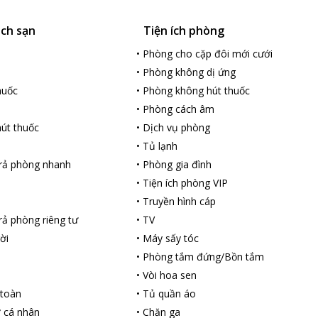
ách sạn
Tiện ích phòng
•
Phòng cho cặp đôi mới cưới
•
Phòng không dị ứng
huốc
•
Phòng không hút thuốc
•
Phòng cách âm
út thuốc
•
Dịch vụ phòng
•
Tủ lạnh
rả phòng nhanh
•
Phòng gia đình
•
Tiện ích phòng VIP
•
Truyền hình cáp
ả phòng riêng tư
•
TV
ời
•
Máy sấy tóc
•
Phòng tắm đứng/Bồn tắm
•
Vòi hoa sen
 toàn
•
Tủ quần áo
ợ cá nhân
•
Chăn ga