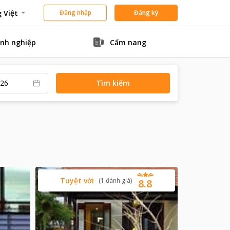
 Việt
Đăng nhập
Đăng ký
nh nghiệp
Cẩm nang
Tìm kiếm
Tuyệt vời
(
1
đánh giá
)
8.8