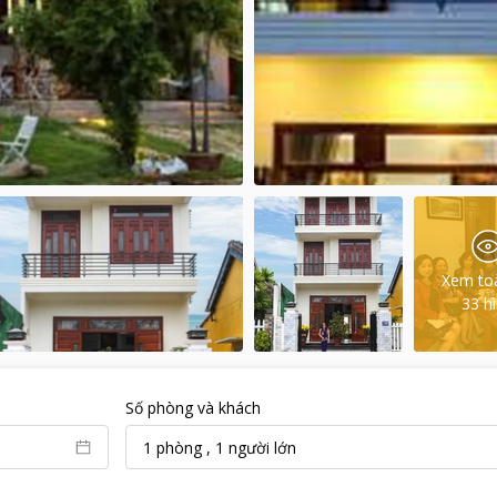
Xem to
33
h
Số phòng và khách
1
phòng
,
1
người lớn