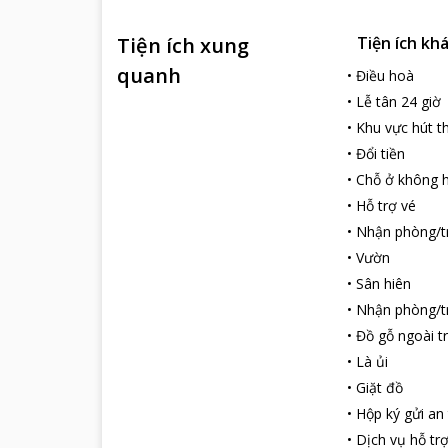
Tiện ích xung
Tiện ích kh
quanh
•
Điều hoà
•
Lễ tân 24 giờ
•
Khu vực hút t
•
Đổi tiền
•
Chỗ ở không h
•
Hỗ trợ vé
•
Nhận phòng/t
•
Vườn
•
Sân hiên
•
Nhận phòng/tr
•
Đồ gỗ ngoài tr
•
Là ủi
•
Giặt đồ
•
Hộp ký gửi an
•
Dịch vụ hỗ tr