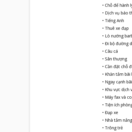
•
Chỗ để hành l
•
Dịch vụ báo t
•
Tiếng Anh
•
Thuê xe đạp
•
Lò nướng bar
•
Đi bộ đường d
•
Câu cá
•
Sân thượng
•
Cần đặt chỗ đ
•
Khăn tắm bãi 
•
Ngay cạnh bãi
•
Khu vực dịch 
•
Máy fax và co
•
Tiện ích phòn
•
Đạp xe
•
Nhà tắm nắn
•
Trông trẻ