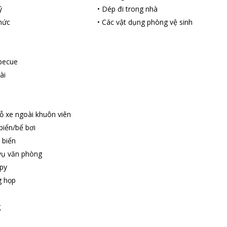
ý
•
Dép đi trong nhà
hức
•
Các vật dụng phòng vệ sinh
becue
ài
ỗ xe ngoài khuôn viên
biển/bể bơi
 biển
vụ văn phòng
py
g họp
g