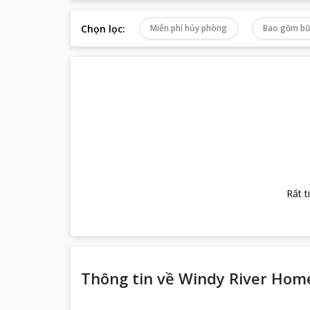
Chọn lọc
:
Miễn phí hủy phòng
Bao gồm bữ
Rất t
Thông tin về
Windy River Hom