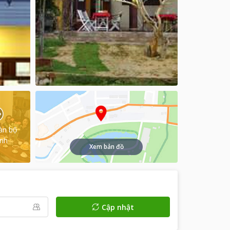
àn bộ
ình
Xem bản đồ
Cập nhật