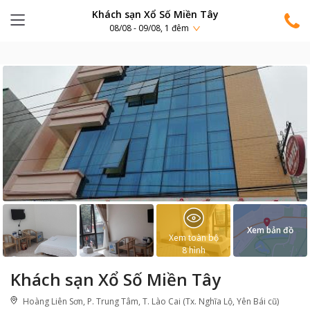
Khách sạn Xổ Số Miền Tây
08/08 - 09/08, 1 đêm
Xem bản đồ
Xem toàn bộ
8
hình
Khách sạn Xổ Số Miền Tây
Hoàng Liên Sơn, P. Trung Tâm, T. Lào Cai (Tx. Nghĩa Lộ, Yên Bái cũ)