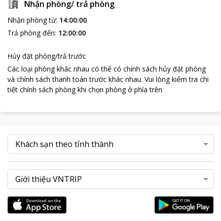
Nhận phòng/ trả phòng
quý khách sẽ được tận hưởng một không gian như đang ở chính
ngôi nhà thân yêu của mình.
Nhận phòng từ
:
14:00:00
Với đội ngũ nhân viên lành nghề chuyên nghiệp và tận tình chu
Trả phòng đến
:
12:00:00
đáo chắc chắn sẽ làm hài long quý khách. Khách sạn miền tây
thực sự là một địa chỉ tin cậy, lý tưởng cho quý khách nghỉ ngơi
Hủy đặt phòng/trả trước
và làm việc.
Các loại phòng khác nhau có thể có chính sách hủy đặt phòng
và chính sách thanh toán trước khác nhau
.
Vui lòng kiểm tra chi
tiết chính sách phòng khi chọn phòng ở phía trên