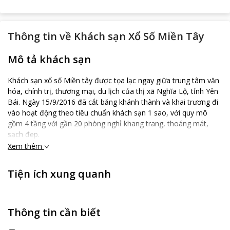
Thông tin về
Khách sạn Xổ Số Miền Tây
Mô tả khách sạn
Khách sạn xổ số Miền tây được tọa lạc ngay giữa trung tâm văn
hóa, chính trị, thương mại, du lịch của thị xã Nghĩa Lộ, tỉnh Yên
Bái. Ngày 15/9/2016 đã cắt băng khánh thành và khai trương đi
vào hoạt động theo tiêu chuẩn khách sạn 1 sao, với quy mô
gồm 4 tầng với gần 20 phòng nghỉ khang trang, thoáng mát,
sạch đẹp.
Xem thêm
Khách sạn có các dịch vụ: Dịch vụ Wifi tốc độ cao miễn phí;
Truyền hình My tivi; Hệ thống thang máy đưa khách lên phòng
nghỉ; Phòng hội thảo, phòng họp, phòng ăn đầy đủ tiện nghi;
Tiện ích xung quanh
Sân đỗ xe rộng trong nhà đảm bảo an toàn cho tài sản của quý
khách; Dịch vụ soạn thảo, in, gửi văn bản; Dịch vụ đặt vé tầu xe;
Dịch vụ rửa xe ô tô, giặt là…
Thông tin cần biết
Khách sạn có chế độ đãi ngộ và giảm giá cho các đơn vị tổ chức
tour du lịch, hội nghị, hội thảo. Đến với Khách sạn xổ số Miền tây