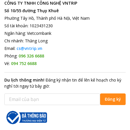
CÔNG TY TNHH CÔNG NGHỆ VNTRIP
Số 10/55 đường Thụy Khuê
Phường Tây Hồ, Thành phố Hà Nội, Việt Nam
Số tài khoản
:
1023431230
Ngân hàng
:
Vietcombank
Chi nhánh
:
Thăng Long
Email:
cs@vntrip.vn
Phòng:
096 326 6688
Vé:
094 752 6688
Du lịch thông minh
!
Đăng ký nhận tin để lên kế hoạch cho kỳ
nghỉ tới ngay từ bây giờ
:
Đăng ký