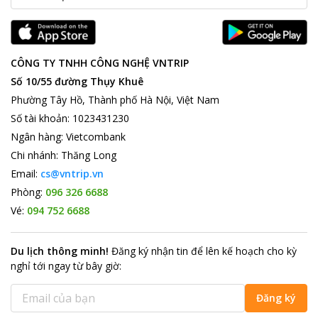
CÔNG TY TNHH CÔNG NGHỆ VNTRIP
Số 10/55 đường Thụy Khuê
Phường Tây Hồ, Thành phố Hà Nội, Việt Nam
Số tài khoản
:
1023431230
Ngân hàng
:
Vietcombank
Chi nhánh
:
Thăng Long
Email:
cs@vntrip.vn
Phòng:
096 326 6688
Vé:
094 752 6688
Du lịch thông minh
!
Đăng ký nhận tin để lên kế hoạch cho kỳ
nghỉ tới ngay từ bây giờ
:
Đăng ký