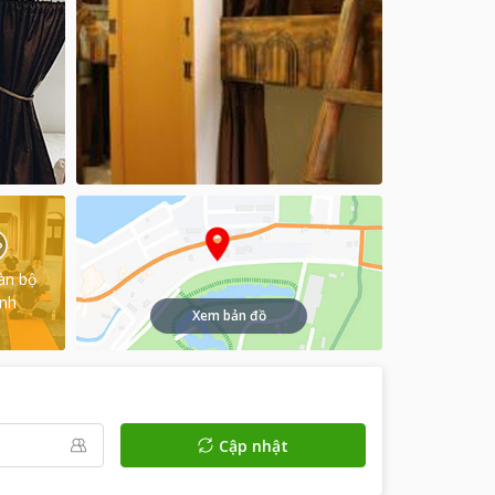
àn bộ
ình
Xem bản đồ
Cập nhật