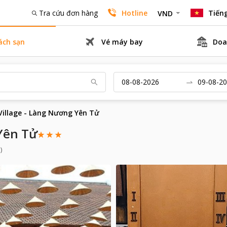
Tra cứu đơn hàng
Hotline
Tiếng
VND
ách sạn
Vé máy bay
Doa
Village - Làng Nương Yên Tử
Yên Tử
)