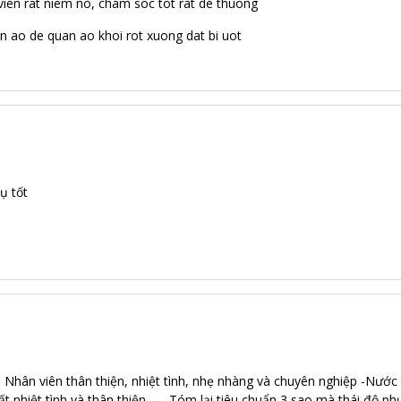
vien rat niem no, cham soc tot rat de thuong
 ao de quan ao khoi rot xuong dat bi uot
ụ tốt
 Nhân viên thân thiện, nhiệt tình, nhẹ nhàng và chuyên nghiệp -Nước
ất nhiệt tình và thân thiện... ... Tóm lại tiêu chuẩn 3 sao mà thái độ 