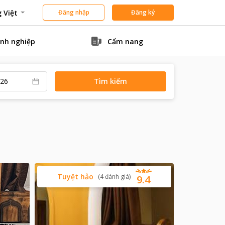
 Việt
Đăng nhập
Đăng ký
nh nghiệp
Cẩm nang
Tìm kiếm
Tuyệt hảo
(
4
đánh giá
)
9.4