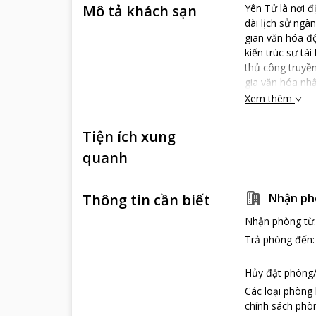
Mô tả khách sạn
Yên Tử là nơi đ
dài lịch sử ng
gian văn hóa đ
kiến trúc sư tà
thủ công truyền
gia văn hóa nh
diện với Khu t
Xem thêm
phần độc đáo. 
thân thuộc của 
Tiện ích xung
ong tạo nên sự 
quanh
xưa) ngày đêm c
với cuộc chia 
hoàn toàn ứng v
Thông tin cần biết
Nhận ph
trước. Tiếng su
vời của thiên n
Nhận phòng từ
vui sống. Các 
Trả phòng đến
Hương Bưởi, Hư
đá, được bài tr
Hủy đặt phòng/
tối giản nhưng 
Các loại phòng
chính sách phòn