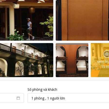
Xem to
15
h
Số phòng và khách
1
phòng
,
1
người lớn