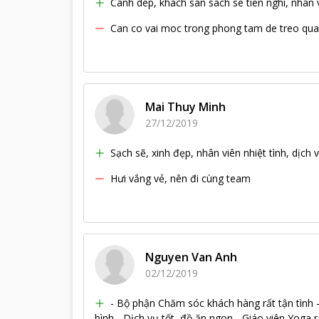
Canh dep, khach san sach se tien nghi, nhan 
Can co vai moc trong phong tam de treo quan
Mai Thuy Minh
27/12/2019
Sạch sẽ, xinh đẹp, nhân viên nhiệt tình, dịch v
Hưi vắng vẻ, nên đi cùng team
Nguyen Van Anh
02/12/2019
- Bộ phận Chăm sóc khách hàng rất tận tình -
bình - Dịch vụ tốt, đồ ăn ngon - Giáo viên Yoga r