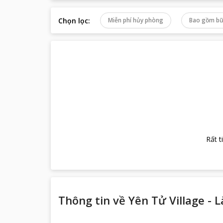
Chọn lọc
:
Miễn phí hủy phòng
Bao gồm bữ
Rất t
Thông tin về
Yên Tử Village -