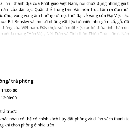
ịa linh - thánh địa của Phật giáo Việt Nam, nơi chứa đựng những giá t
àn năm của dân tộc. Quần thể Trung tâm Văn hóa Trúc Lâm ra đời mớ
ộc đáo, vang vọng âm hưởng từ một thời đại vẻ vang của Đại Việt cá
i hoa Bill Bensley và làm từ những vật liệu tự nhiên như gốm cổ, gỗ, 
 thống của Việt nam. Đây thực sự là một kiệt tác kế thừa tinh thần d
ận xét là mang “Hồn Việt, Nét Trần và Tinh thần Thiền Trúc Lâm”. N
ĩnh dưỡng Legacy Yên Tử mang dáng dấp cung đình là Khu nghỉ dưỡn
Làng Nương tái hiện hình ảnh của một ngôi làng Bắc Bộ truyền thống 
người Việt với cây đa, giếng nước, sân đình, đường làng quanh co, n
mộc mạc, giản dị mà rất đỗi thân quen. Đặc biệt, có dòng suối Giải O
hảy dọc ngôi làng, gợi lại ký ức về ngôi Làng Nương cổ từng xuất hi
ly huyền sử khi thượng hoàng Trần Nhân Tông về Yên Tử tu hành vào
ới Làng Nương hiện nay – nơi suối hợp với rừng, nơi cỏ cây hoa lá h
òng/ trả phòng
ối êm đềm, không khí trong lành, tiếng chim hót hòa ca cùng, tiếng 
hiên... Tất cả tạo nên một miền cổ tích thơ mộng và yên bình giúp ta 
:
14:00:00
tòa nhà dành cho khách nghỉ mang tên mùi hương các loài thảo mộc t
:
12:00:00
ơng Sen, Hương Cau, Hương Quế, Hương Hồi... Mỗi tòa nhà gồm nhiề
í tinh xảo, giản dị, thân thuộc và ấm áp. Mỗi phòng có 4 “kén ngủ” đ
trả trước
vẫn đủ tiện nghi phục vụ cho trú khách.
 khác nhau có thể có chính sách hủy đặt phòng và chính sách thanh t
g khi chọn phòng ở phía trên