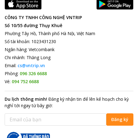
CÔNG TY TNHH CÔNG NGHỆ VNTRIP
Số 10/55 đường Thụy Khuê
Phường Tây Hồ, Thành phố Hà Nội, Việt Nam
Số tài khoản
:
1023431230
Ngân hàng
:
Vietcombank
Chi nhánh
:
Thăng Long
Email:
cs@vntrip.vn
Phòng:
096 326 6688
Vé:
094 752 6688
Du lịch thông minh
!
Đăng ký nhận tin để lên kế hoạch cho kỳ
nghỉ tới ngay từ bây giờ
:
Đăng ký