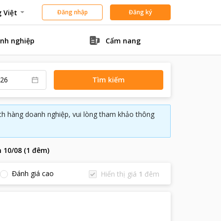
 Việt
Đăng nhập
Đăng ký
nh nghiệp
Cẩm nang
Tìm kiếm
ách hàng doanh nghiệp, vui lòng tham khảo thông
n
10/08
(
1
đêm
)
Đánh giá cao
Hiển thị giá
1
đêm