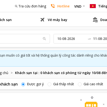
Tra cứu đơn hàng
Hotline
Tiếng
VND
ách sạn
Vé máy bay
Doa
bạn muốn có giá tốt và hệ thống quản lý công tác dành riêng cho kh
g chủ
Khách sạn tại
:
0
khách sạn có phòng từ ngày
10/08
đế
khách sạn
Được gợi ý
Giá thấp nhất
Giá cao nhất