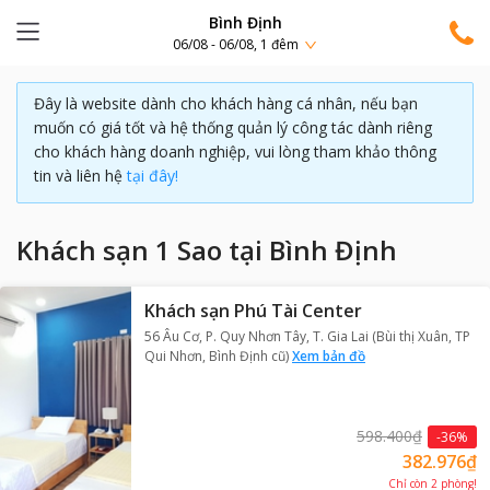
Bình Định
06/08 - 06/08, 1 đêm
Đây là website dành cho khách hàng cá nhân, nếu bạn
muốn có giá tốt và hệ thống quản lý công tác dành riêng
cho khách hàng doanh nghiệp, vui lòng tham khảo thông
tin và liên hệ
tại đây!
Khách sạn 1 Sao tại Bình Định
Khách sạn Phú Tài Center
56 Âu Cơ, P. Quy Nhơn Tây, T. Gia Lai (Bùi thị Xuân, TP
Qui Nhơn, Bình Định cũ)
Xem bản đồ
598.400₫
-
36
%
382.976₫
Chỉ còn
2
phòng
!