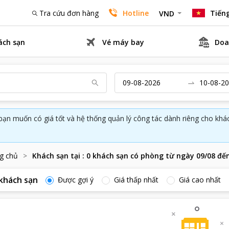
Tra cứu đơn hàng
Hotline
Tiếng
VND
ách sạn
Vé máy bay
Doa
bạn muốn có giá tốt và hệ thống quản lý công tác dành riêng cho kh
g chủ
Khách sạn tại
:
0
khách sạn có phòng từ ngày
09/08
đế
khách sạn
Được gợi ý
Giá thấp nhất
Giá cao nhất