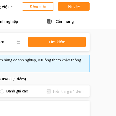
 Việt
Đăng nhập
Đăng ký
nh nghiệp
Cẩm nang
Tìm kiếm
ách hàng doanh nghiệp, vui lòng tham khảo thông
n
09/08
(
1
đêm
)
Đánh giá cao
Hiển thị giá
1
đêm