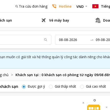
Tra cứu đơn hàng
Hotline
Tiếng
VND
ách sạn
Vé máy bay
Doa
bạn muốn có giá tốt và hệ thống quản lý công tác dành riêng cho kh
g chủ
Khách sạn tại
:
0
khách sạn có phòng từ ngày
09/08
đế
khách sạn
Được gợi ý
Giá thấp nhất
Giá cao nhất