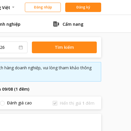
 Việt
Đăng nhập
Đăng ký
nh nghiệp
Cẩm nang
Tìm kiếm
ách hàng doanh nghiệp, vui lòng tham khảo thông
n
09/08
(
1
đêm
)
Đánh giá cao
Hiển thị giá
1
đêm