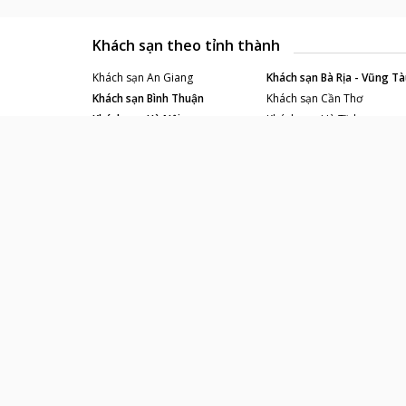
Khách sạn theo tỉnh thành
Khách sạn
An Giang
Khách sạn
Bà Rịa - Vũng Tà
Khách sạn
Bình Thuận
Khách sạn
Cần Thơ
Khách sạn
Hà Nội
Khách sạn
Hà Tĩnh
Khách sạn
Lâm Đồng
Khách sạn
Lạng Sơn
Khách sạn
Phú Yên
Khách sạn
Quảng Bình
Khách sạn
Thái Nguyên
Khách sạn
Thanh Hóa
Về Vntrip
Liên hệ
Điều khoản sử dụng
Quy chế hoạt động
Chính sách bảo mật
Blog du lịch
Tuyển dụng
Hoàn tiền thành viên