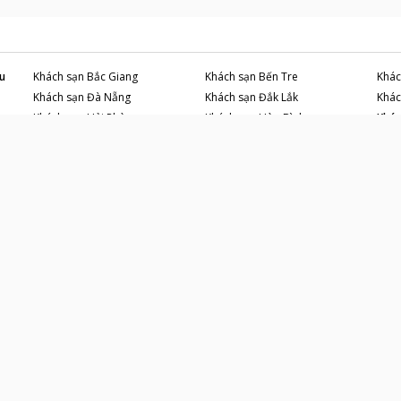
u
Khách sạn
Bắc Giang
Khách sạn
Bến Tre
Khác
Khách sạn
Đà Nẵng
Khách sạn
Đắk Lắk
Khác
Khách sạn
Hải Phòng
Khách sạn
Hòa Bình
Khác
Khách sạn
Lào Cai
Khách sạn
Nghệ An
Khác
Khách sạn
Quảng Nam
Khách sạn
Quảng Ngãi
Khác
Khách sạn
Thừa Thiên Huế
Khách sạn
Tiền Giang
Khác
CÔNG TY TNHH CÔNG NGHỆ VNTRIP
Số 10/55 đường Thụy Khuê
Phường Tây Hồ, Thành phố Hà Nội, Việt Nam
Số tài khoản
:
1023431230
Ngân hàng
:
Vietcombank
Chi nhánh
:
Thăng Long
Email:
cs@vntrip.vn
Phòng:
096 326 6688