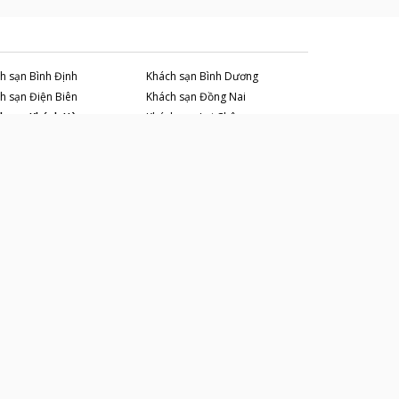
h sạn
Bình Định
Khách sạn
Bình Dương
h sạn
Điện Biên
Khách sạn
Đồng Nai
h sạn
Khánh Hòa
Khách sạn
Lai Châu
h sạn
Ninh Bình
Khách sạn
Ninh Thuận
h sạn
Quảng Ninh
Khách sạn
Quảng Trị
h sạn
TP Hồ Chí Minh
Khách sạn
Vĩnh Phúc
Du lịch thông minh
!
Đăng ký nhận tin để lên kế
hoạch cho kỳ nghỉ tới ngay từ bây giờ
:
Đăng ký