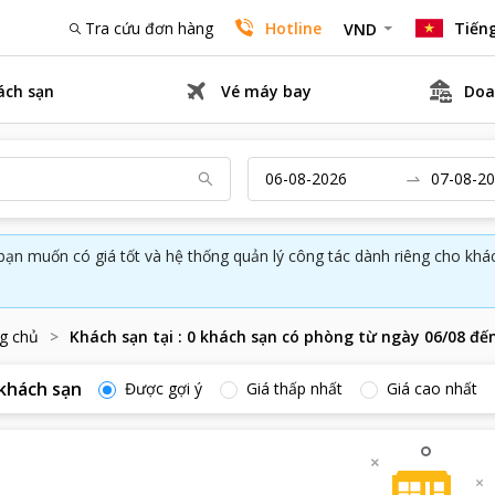
Tra cứu đơn hàng
Hotline
Tiếng
VND
ách sạn
Vé máy bay
Doa
bạn muốn có giá tốt và hệ thống quản lý công tác dành riêng cho kh
g chủ
Khách sạn tại
:
0
khách sạn có phòng từ ngày
06/08
đế
khách sạn
Được gợi ý
Giá thấp nhất
Giá cao nhất