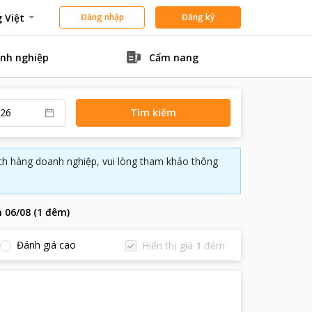
 Việt
Đăng nhập
Đăng ký
nh nghiệp
Cẩm nang
Tìm kiếm
ách hàng doanh nghiệp, vui lòng tham khảo thông
n
06/08
(
1
đêm
)
Đánh giá cao
Hiển thị giá
1
đêm