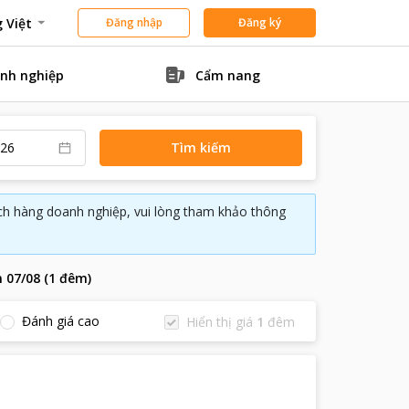
 Việt
Đăng nhập
Đăng ký
nh nghiệp
Cẩm nang
Tìm kiếm
ách hàng doanh nghiệp, vui lòng tham khảo thông
n
07/08
(
1
đêm
)
Đánh giá cao
Hiển thị giá
1
đêm