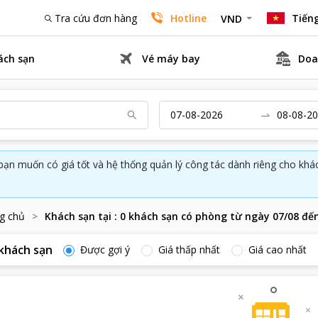
Tra cứu đơn hàng
Hotline
Tiếng
VND
ách sạn
Vé máy bay
Doa
bạn muốn có giá tốt và hệ thống quản lý công tác dành riêng cho kh
g chủ
Khách sạn tại
:
0
khách sạn có phòng từ ngày
07/08
đế
khách sạn
Được gợi ý
Giá thấp nhất
Giá cao nhất