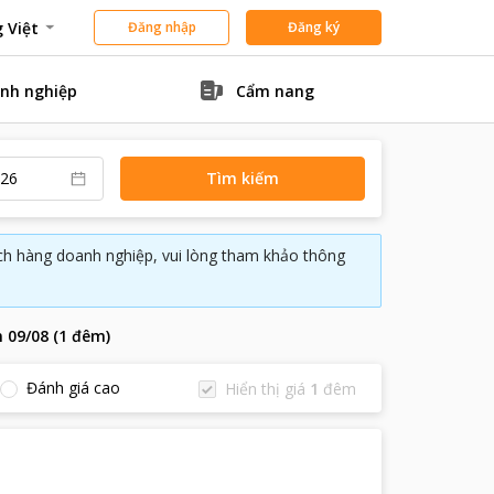
 Việt
Đăng nhập
Đăng ký
nh nghiệp
Cẩm nang
Tìm kiếm
ách hàng doanh nghiệp, vui lòng tham khảo thông
n
09/08
(
1
đêm
)
Đánh giá cao
Hiển thị giá
1
đêm