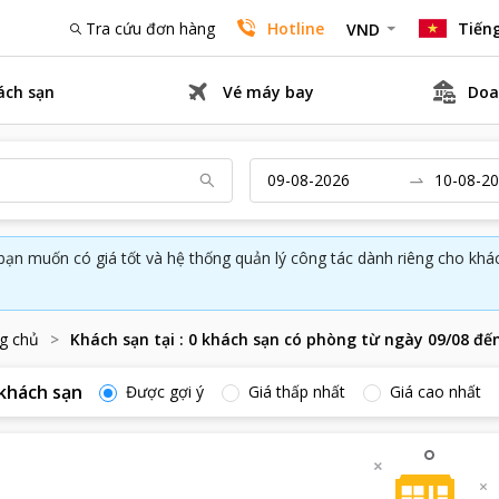
Tra cứu đơn hàng
Hotline
Tiếng
VND
ách sạn
Vé máy bay
Doa
bạn muốn có giá tốt và hệ thống quản lý công tác dành riêng cho kh
g chủ
Khách sạn tại
:
0
khách sạn có phòng từ ngày
09/08
đế
khách sạn
Được gợi ý
Giá thấp nhất
Giá cao nhất