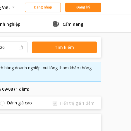
 Việt
Đăng nhập
Đăng ký
nh nghiệp
Cẩm nang
Tìm kiếm
ách hàng doanh nghiệp, vui lòng tham khảo thông
n
09/08
(
1
đêm
)
Đánh giá cao
Hiển thị giá
1
đêm