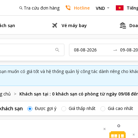
Tra cứu đơn hàng
Hotline
Tiếng
VND
ách sạn
Vé máy bay
Doa
bạn muốn có giá tốt và hệ thống quản lý công tác dành riêng cho kh
g chủ
Khách sạn tại
:
0
khách sạn có phòng từ ngày
09/08
đế
khách sạn
Được gợi ý
Giá thấp nhất
Giá cao nhất