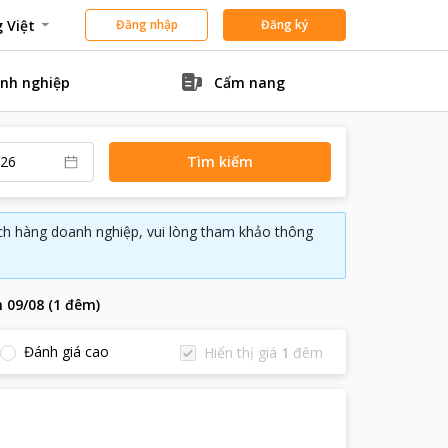
 Việt
Đăng nhập
Đăng ký
nh nghiệp
Cẩm nang
Tìm kiếm
ách hàng doanh nghiệp, vui lòng tham khảo thông
n
09/08
(
1
đêm
)
Đánh giá cao
Hiển thị giá
1
đêm