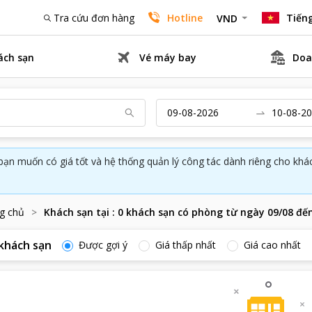
Tra cứu đơn hàng
Hotline
Tiếng
VND
ách sạn
Vé máy bay
Doa
bạn muốn có giá tốt và hệ thống quản lý công tác dành riêng cho kh
g chủ
Khách sạn tại
:
0
khách sạn có phòng từ ngày
09/08
đế
khách sạn
Được gợi ý
Giá thấp nhất
Giá cao nhất