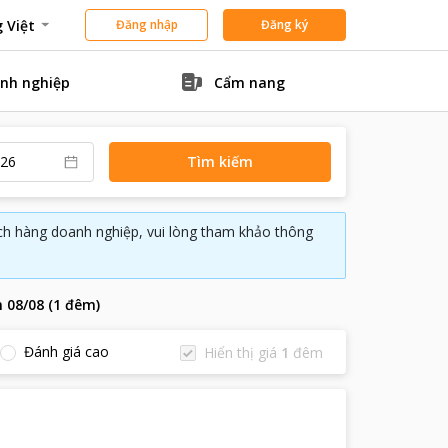
 Việt
Đăng nhập
Đăng ký
nh nghiệp
Cẩm nang
Tìm kiếm
ách hàng doanh nghiệp, vui lòng tham khảo thông
n
08/08
(
1
đêm
)
Đánh giá cao
Hiển thị giá
1
đêm