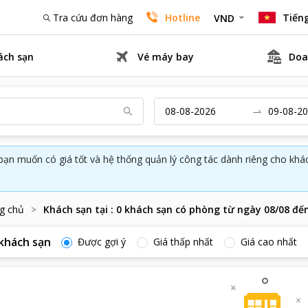
Tra cứu đơn hàng
Hotline
Tiếng
VND
ách sạn
Vé máy bay
Doa
bạn muốn có giá tốt và hệ thống quản lý công tác dành riêng cho kh
g chủ
Khách sạn tại
:
0
khách sạn có phòng từ ngày
08/08
đế
khách sạn
Được gợi ý
Giá thấp nhất
Giá cao nhất