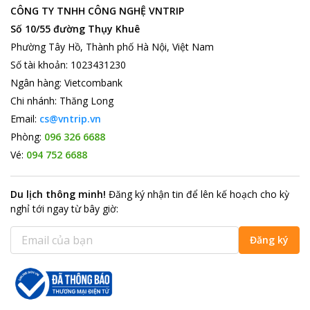
CÔNG TY TNHH CÔNG NGHỆ VNTRIP
Số 10/55 đường Thụy Khuê
Phường Tây Hồ, Thành phố Hà Nội, Việt Nam
Số tài khoản
:
1023431230
Ngân hàng
:
Vietcombank
Chi nhánh
:
Thăng Long
Email:
cs@vntrip.vn
Phòng:
096 326 6688
Vé:
094 752 6688
Du lịch thông minh
!
Đăng ký nhận tin để lên kế hoạch cho kỳ
nghỉ tới ngay từ bây giờ
:
Đăng ký