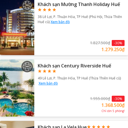
Khách sạn Mường Thanh Holiday Huế
38 Lê Lợi, P. Thuận Hóa, TP Huế (Phú Hội, Thừa Thiên
Huế cũ)
Xem bản đồ
1.827.500₫
-
30
%
1.279.250₫
Khách sạn Century Riverside Huế
49 Lê Lợi, P. Thuận Hóa, TP Huế (Thừa Thiên Huế cũ)
Xem bản đồ
1.955.000₫
-
30
%
1.368.500₫
Chỉ còn
5
phòng
!
Khách sạn La Vela Hue