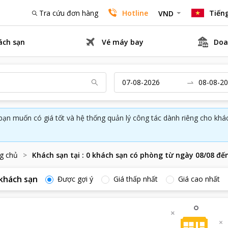
Tra cứu đơn hàng
Hotline
Tiếng
VND
ách sạn
Vé máy bay
Doa
bạn muốn có giá tốt và hệ thống quản lý công tác dành riêng cho kh
g chủ
Khách sạn tại
:
0
khách sạn có phòng từ ngày
08/08
đế
khách sạn
Được gợi ý
Giá thấp nhất
Giá cao nhất