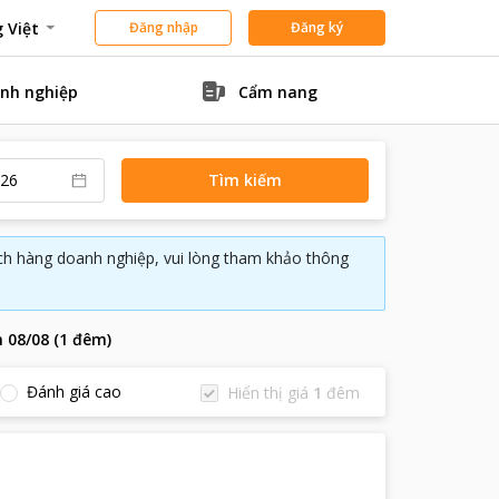
 Việt
Đăng nhập
Đăng ký
nh nghiệp
Cẩm nang
Tìm kiếm
ách hàng doanh nghiệp, vui lòng tham khảo thông
n
08/08
(
1
đêm
)
Đánh giá cao
Hiển thị giá
1
đêm