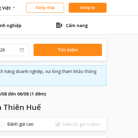
 Việt
Đăng nhập
Đăng ký
nh nghiệp
Cẩm nang
Tìm kiếm
ách hàng doanh nghiệp, vui lòng tham khảo thông
/08
đến
06/08
(
1
đêm
)
a Thiên Huế
Đánh giá cao
Hiển thị giá
1
đêm