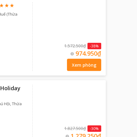
Huế (Thừa
1.572.500₫
-
38
%
974.950₫
Xem phòng
Holiday
hú Hội, Thừa
1.827.500₫
-
30
%
1.279.250₫