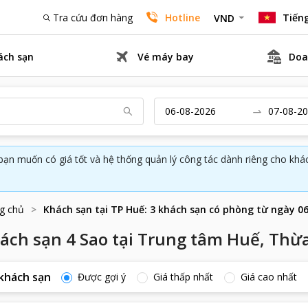
Tra cứu đơn hàng
Hotline
Tiếng
VND
ách sạn
Vé máy bay
Doa
bạn muốn có giá tốt và hệ thống quản lý công tác dành riêng cho kh
g chủ
Khách sạn tại
TP Huế
:
3
khách sạn có phòng từ ngày
06
ách sạn 4 Sao tại Trung tâm Huế, Thừ
khách sạn
Được gợi ý
Giá thấp nhất
Giá cao nhất