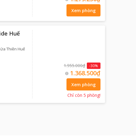
Xem phòng
ide Huế
Thừa Thiên Huế
1.955.000₫
-
30
%
1.368.500₫
Xem phòng
Chỉ còn
5
phòng
!