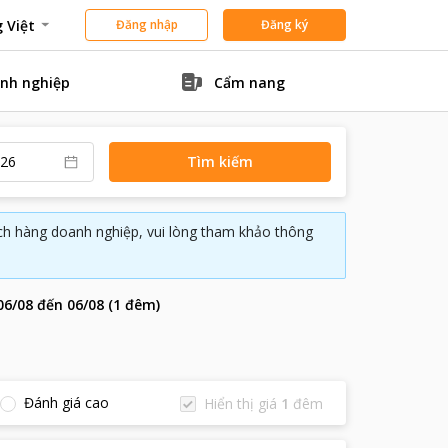
 Việt
Đăng nhập
Đăng ký
nh nghiệp
Cẩm nang
Tìm kiếm
ách hàng doanh nghiệp, vui lòng tham khảo thông
06/08
đến
06/08
(
1
đêm
)
Đánh giá cao
Hiển thị giá
1
đêm